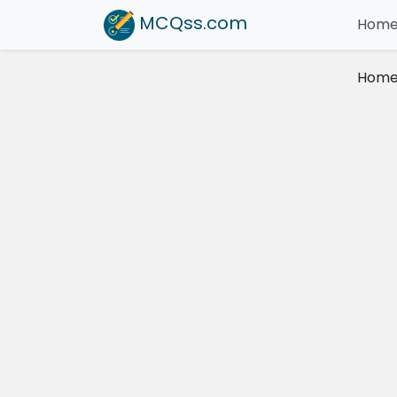
MCQss
.com
Hom
Hom