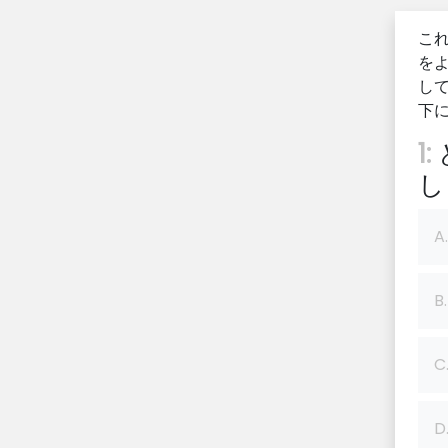
こ
をよ
し
下
1:
し
A.
B.
C
D