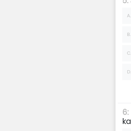
5:
A.
B.
C
D
6:
ka