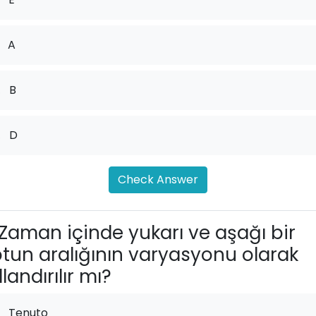
A
.
B
.
D
Check Answer
Zaman içinde yukarı ve aşağı bir
tun aralığının varyasyonu olarak
landırılır mı?
Tenuto