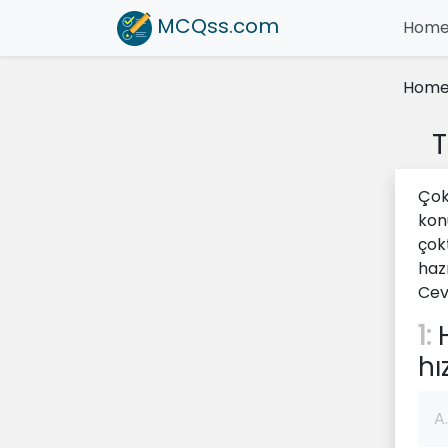
MCQss
.com
Hom
Hom
T
Çok
kon
çok
hazı
Cev
1:
H
hı
A.