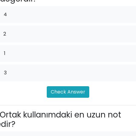
4
2
.
1
.
3
Check Answer
Ortak kullanımdaki en uzun not
dir?