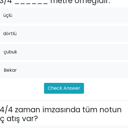
3/4 ______ metre örneğidir.
üçlü
dörtlü
.
çubuk
.
Bekar
Check Answer
4/4 zaman imzasında tüm notun
ç atış var?