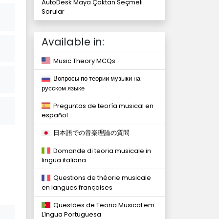
AutoDesk Maya Çoktan Seçmeli
Sorular
Available in:
Music Theory MCQs
Вопросы по теории музыки на
русском языке
Preguntas de teoría musical en
español
日本語での音楽理論の質問
Domande di teoria musicale in
lingua italiana
Questions de théorie musicale
en langues françaises
Questões de Teoria Musical em
Língua Portuguesa