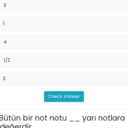
3
1
.
4
.
1/2
2
Check Answer
Bütün bir not notu __ yarı notlara
değerdir.