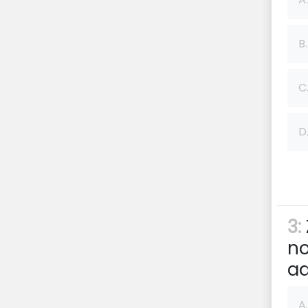
B.
C
D
3:
no
ad
A.