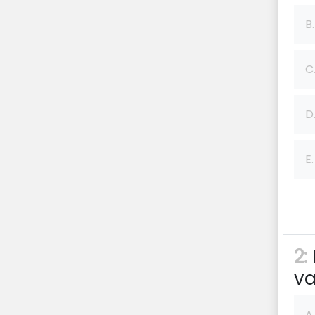
B.
C
D
E.
2:
va
A.