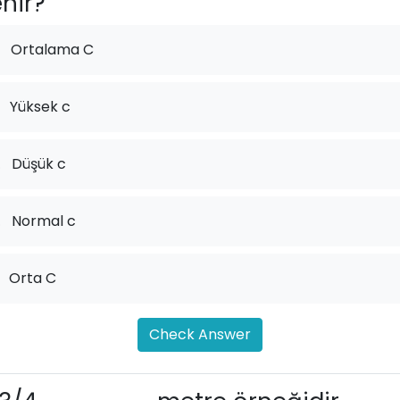
nir?
Ortalama C
Yüksek c
.
Düşük c
.
Normal c
Orta C
Check Answer