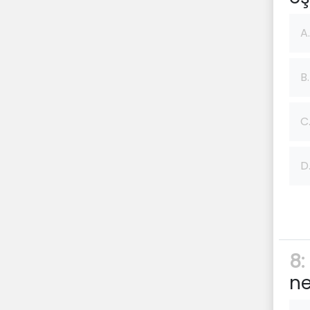
A.
B.
C
D
8:
ne