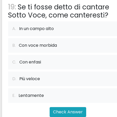
19:
Se ti fosse detto di cantare
Sotto Voce, come canteresti?
A.
In un campo alto
B.
Con voce morbida
C.
Con enfasi
D.
Più veloce
E.
Lentamente
Check Answer