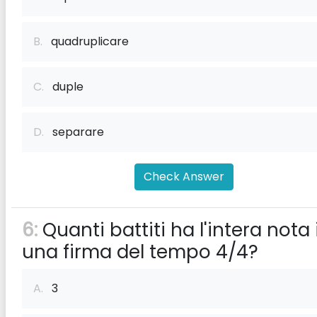
B.
quadruplicare
C.
duple
D.
separare
Check Answer
6:
Quanti battiti ha l'intera nota 
una firma del tempo 4/4?
A.
3