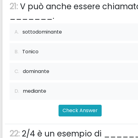
21:
V può anche essere chiamat
_______.
A.
sottodominante
B.
Tonico
C.
dominante
D.
mediante
Check Answer
22:
2/4 è un esempio di _____