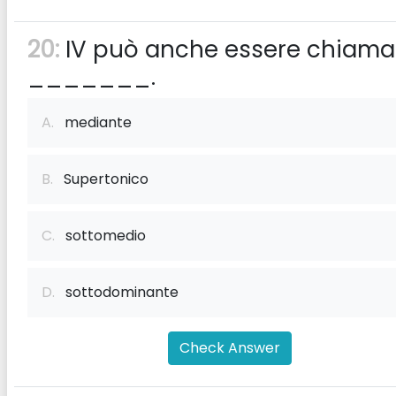
20:
IV può anche essere chiama
_______.
A.
mediante
B.
Supertonico
C.
sottomedio
D.
sottodominante
Check Answer