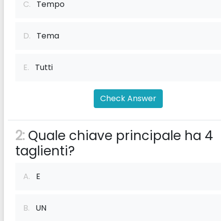
C.
Tempo
D.
Tema
E.
Tutti
Check Answer
2:
Quale chiave principale ha 4
taglienti?
A.
E
B.
UN