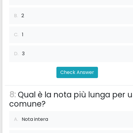
B.
2
C.
1
D.
3
Check Answer
8:
Qual è la nota più lunga per 
comune?
A.
Nota intera