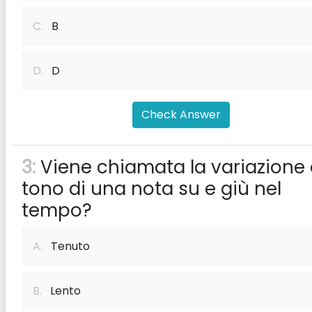
C.
B
D.
D
Check Answer
3:
Viene chiamata la variazione 
tono di una nota su e giù nel
tempo?
A.
Tenuto
B.
Lento