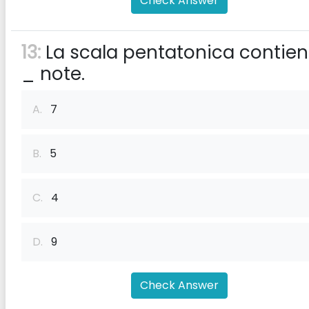
Check Answer
13:
La scala pentatonica contie
_ note.
A.
7
B.
5
C.
4
D.
9
Check Answer