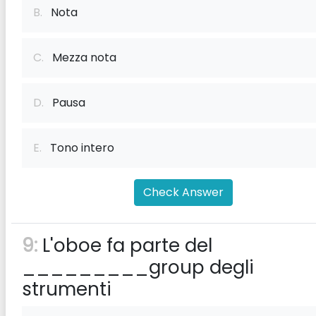
B.
Nota
C.
Mezza nota
D.
Pausa
E.
Tono intero
Check Answer
9:
L'oboe fa parte del
_________group degli
strumenti