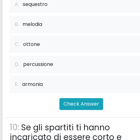
A.
sequestro
B.
melodia
C.
ottone
D.
percussione
E.
armonia
Check Answer
10:
Se gli spartiti ti hanno
incaricato di essere corto e