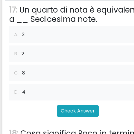
17:
Un quarto di nota è equivale
a __ Sedicesima note.
A.
3
B.
2
C.
8
D.
4
Check Answer
18:
Cosa significa Poco in termin