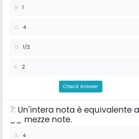
B.
1
C.
4
D.
1/2
E.
2
Check Answer
7:
Un'intera nota è equivalente 
__ mezze note.
A.
4