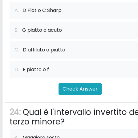
A.
D Flat o C Sharp
B.
G piatto o acuto
C.
D affilato o piatto
D.
E piatto o f
Check Answer
24:
Qual è l'intervallo invertito de
terzo minore?
A.
Maggiore sesto