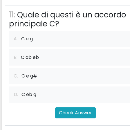
11:
Quale di questi è un accordo
principale C?
A.
C e g
B.
C ab eb
C.
C e g#
D.
C eb g
Check Answer