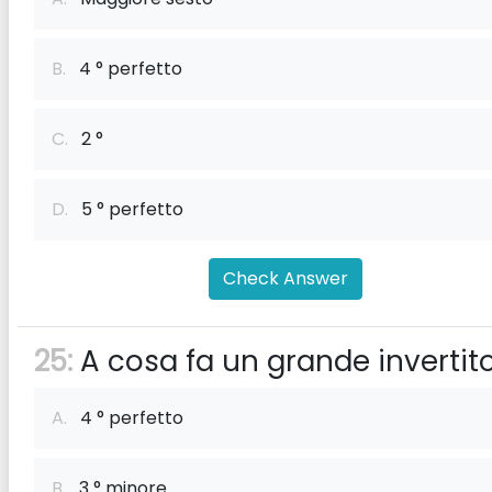
B.
4 ° perfetto
C.
2 °
D.
5 ° perfetto
Check Answer
25:
A cosa fa un grande invertit
A.
4 ° perfetto
B.
3 ° minore