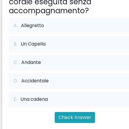
corale eseguita senza
accompagnamento?
A.
Allegretto
B.
Un Capella
C.
Andante
D.
Accidentale
E.
Una cadena
Check Answer