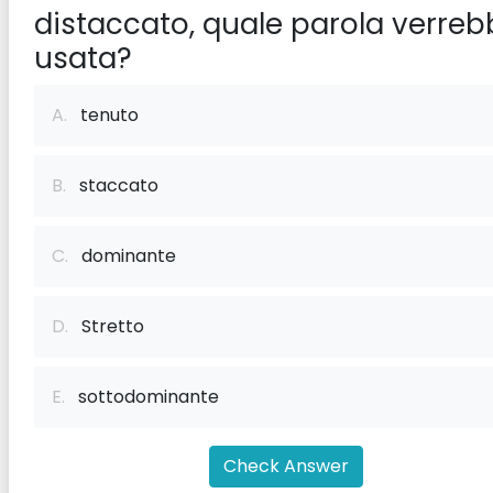
distaccato, quale parola verre
usata?
A.
tenuto
B.
staccato
C.
dominante
D.
Stretto
E.
sottodominante
Check Answer