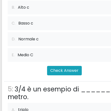
B.
Alto c
C.
Basso c
D.
Normale c
E.
Medio C
Check Answer
5:
3/4 è un esempio di ______
metro.
A.
triplo