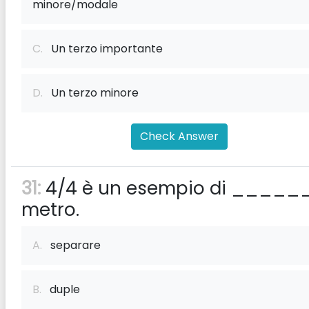
minore/modale
C.
Un terzo importante
D.
Un terzo minore
Check Answer
31:
4/4 è un esempio di _____
metro.
A.
separare
B.
duple