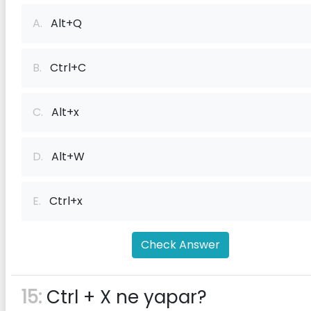
A.
Alt+Q
B.
Ctrl+C
C.
Alt+x
D.
Alt+W
E.
Ctrl+x
Check Answer
15:
Ctrl + X ne yapar?