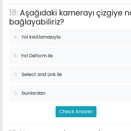
18:
Aşağıdaki kamerayı çizgiye na
bağlayabiliriz?
A.
Yol kısıtlamasıyla
B.
Yol Deform ile
C.
Select and Link ile
D.
bunlardan
Check Answer