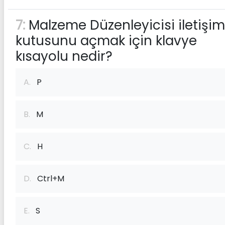
7:
Malzeme Düzenleyicisi iletişim
kutusunu açmak için klavye
kısayolu nedir?
A.
P
B.
M
C.
H
D.
Ctrl+M
E.
S