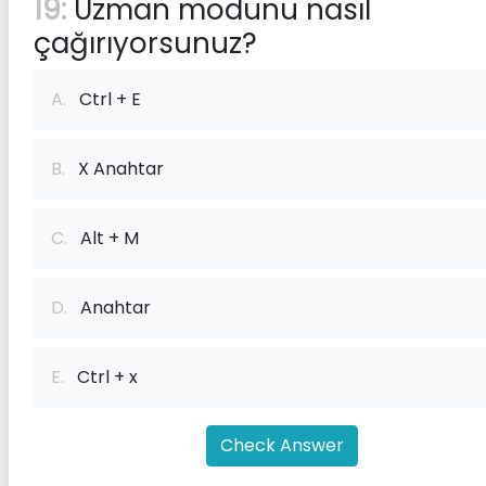
19:
Uzman modunu nasıl
çağırıyorsunuz?
A.
Ctrl + E
B.
X Anahtar
C.
Alt + M
D.
Anahtar
E.
Ctrl + x
Check Answer