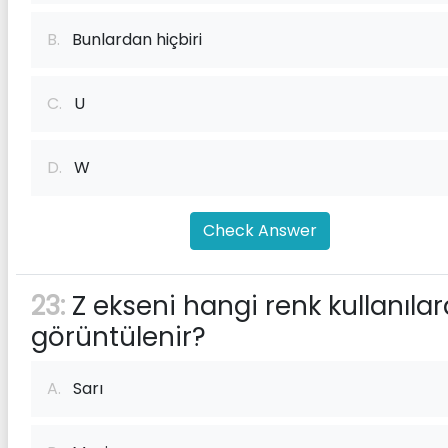
B.
Bunlardan hiçbiri
C.
U
D.
W
Check Answer
23:
Z ekseni hangi renk kullanılar
görüntülenir?
A.
Sarı