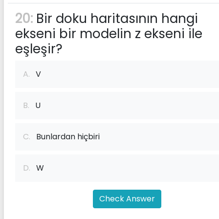
20:
Bir doku haritasının hangi
ekseni bir modelin z ekseni ile
eşleşir?
A.
V
B.
U
C.
Bunlardan hiçbiri
D.
W
Check Answer