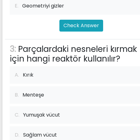
E.
Geometriyi gizler
Check Answer
3:
Parçalardaki nesneleri kırmak
için hangi reaktör kullanılır?
A.
Kırık
B.
Menteşe
C.
Yumuşak vücut
D.
Sağlam vücut