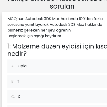
soruları
MCQ'nun Autodesk 3DS Max hakkında 100'den fazla
sorusunu yanıtlayarak Autodesk 3DS Max hakkında
bilmeniz gereken her şeyi öğrenin.
Başlamak için aşağı kaydırın!
1:
Malzeme düzenleyicisi için kıs
nedir?
A.
Zıpla
B.
T
C.
X