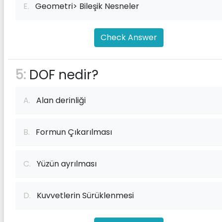
E.
Geometri> Bileşik Nesneler
Check Answer
5:
DOF nedir?
A.
Alan derinliği
B.
Formun Çıkarılması
C.
Yüzün ayrılması
D.
Kuvvetlerin Sürüklenmesi