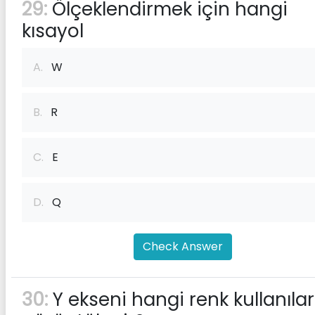
29:
Ölçeklendirmek için hangi
kısayol
A.
W
B.
R
C.
E
D.
Q
Check Answer
30:
Y ekseni hangi renk kullanıla