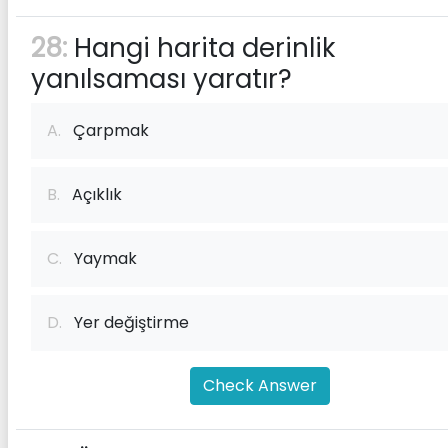
28:
Hangi harita derinlik
yanılsaması yaratır?
A.
Çarpmak
B.
Açıklık
C.
Yaymak
D.
Yer değiştirme
Check Answer