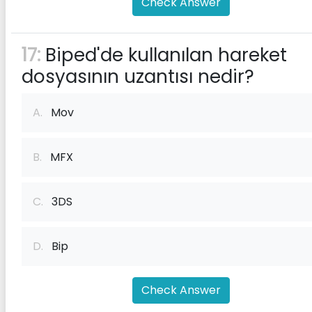
Check Answer
17:
Biped'de kullanılan hareket
dosyasının uzantısı nedir?
A.
Mov
B.
MFX
C.
3DS
D.
Bip
Check Answer