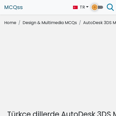
MCQss
TR
Home
Design & Multimedia MCQs
AutoDesk 3DS 
Türkçe dillerde AutoDesk 3DS