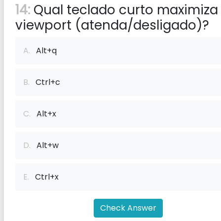
14:
Qual teclado curto maximiza
viewport (atenda/desligado)?
A.
Alt+q
B.
Ctrl+c
C.
Alt+x
D.
Alt+w
E.
Ctrl+x
Check Answer