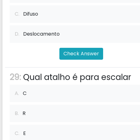
C.
Difuso
D.
Deslocamento
Check Answer
29:
Qual atalho é para escalar
A.
C
B.
R
C.
E