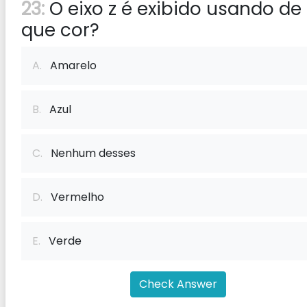
23:
O eixo z é exibido usando de
que cor?
A.
Amarelo
B.
Azul
C.
Nenhum desses
D.
Vermelho
E.
Verde
Check Answer