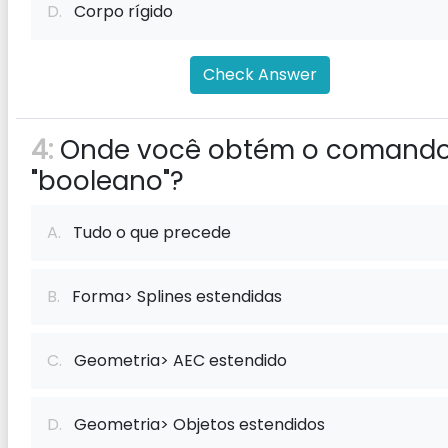
D.
Corpo rígido
Check Answer
4:
Onde você obtém o comand
"booleano"?
A.
Tudo o que precede
B.
Forma> Splines estendidas
C.
Geometria> AEC estendido
D.
Geometria> Objetos estendidos