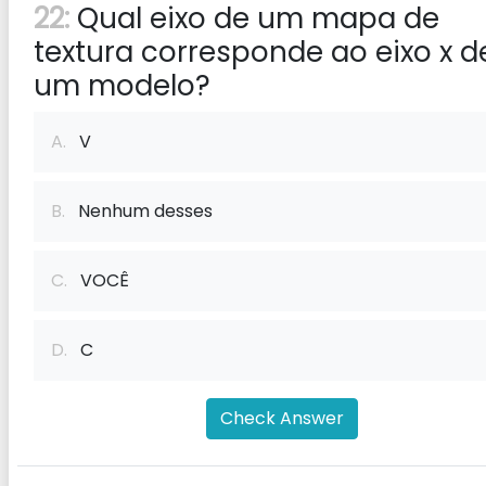
22:
Qual eixo de um mapa de
textura corresponde ao eixo x d
um modelo?
A.
V
B.
Nenhum desses
C.
VOCÊ
D.
C
Check Answer