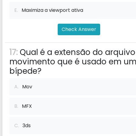
E.
Maximiza a viewport ativa
Check Answer
17:
Qual é a extensão do arquivo
movimento que é usado em u
bípede?
A.
Mov
B.
MFX
C.
3ds