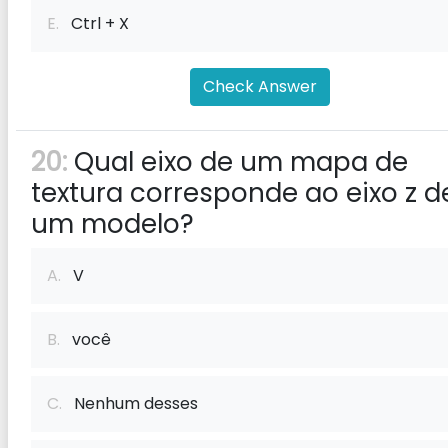
E.
Ctrl + X
Check Answer
20:
Qual eixo de um mapa de
textura corresponde ao eixo z d
um modelo?
A.
V
B.
você
C.
Nenhum desses