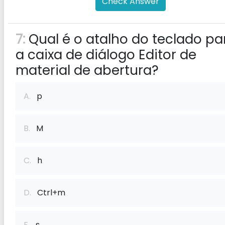
Check Answer
7:
Qual é o atalho do teclado pa
a caixa de diálogo Editor de
material de abertura?
A.
p
B.
M
C.
h
D.
Ctrl+m
E.
s