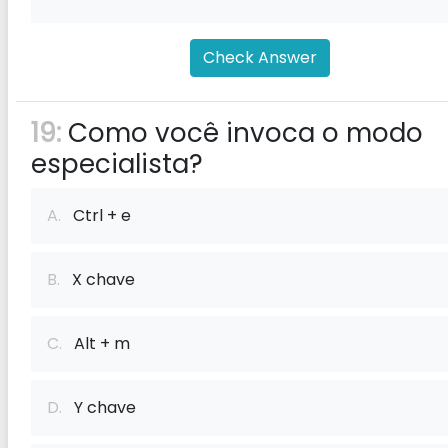
Check Answer
19:
Como você invoca o modo
especialista?
A.
Ctrl + e
B.
X chave
C.
Alt + m
D.
Y chave