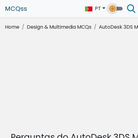
MCQss
PT
Home
Design & Multimedia MCQs
AutoDesk 3DS 
Perguntas do AutoDesk 3DS 