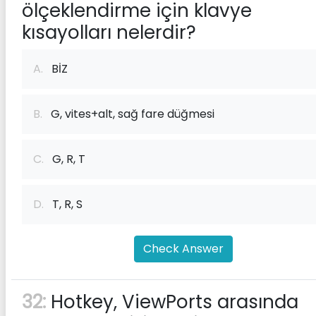
ölçeklendirme için klavye
kısayolları nelerdir?
A.
BİZ
B.
G, vites+alt, sağ fare düğmesi
C.
G, R, T
D.
T, R, S
Check Answer
32:
Hotkey, ViewPorts arasında