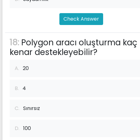
Check Answer
18:
Polygon aracı oluşturma kaç
kenar destekleyebilir?
A.
20
B.
4
C.
Sınırsız
D.
100