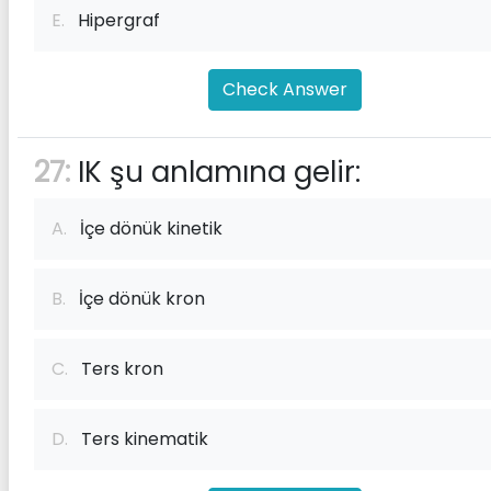
E.
Hipergraf
Check Answer
27:
IK şu anlamına gelir:
A.
İçe dönük kinetik
B.
İçe dönük kron
C.
Ters kron
D.
Ters kinematik