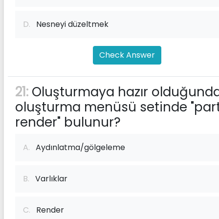
D.
Nesneyi düzeltmek
Check Answer
21:
Oluşturmaya hazır olduğunda
oluşturma menüsü setinde "part
render" bulunur?
A.
Aydınlatma/gölgeleme
B.
Varlıklar
C.
Render