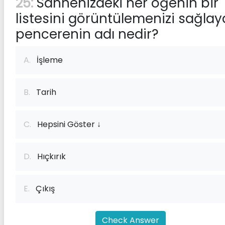
25:
Sahnenizdeki her öğenin bir
listesini görüntülemenizi sağla
pencerenin adı nedir?
A.
İşleme
B.
Tarih
C.
Hepsini Göster ↓
D.
Hıçkırık
E.
Çıkış
Check Answer