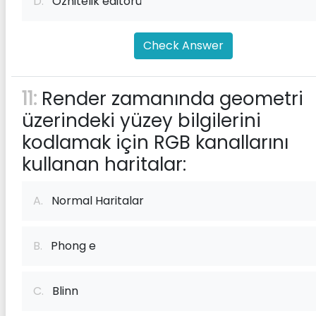
D.
Öznitelik editörü
Check Answer
11:
Render zamanında geometri
üzerindeki yüzey bilgilerini
kodlamak için RGB kanallarını
kullanan haritalar:
A.
Normal Haritalar
B.
Phong e
C.
Blinn