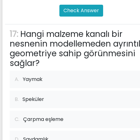
Check Answer
17:
Hangi malzeme kanalı bir
nesnenin modellemeden ayrıntıl
geometriye sahip görünmesini
sağlar?
A.
Yaymak
B.
Speküler
C.
Çarpma eşleme
D.
Saydamlık