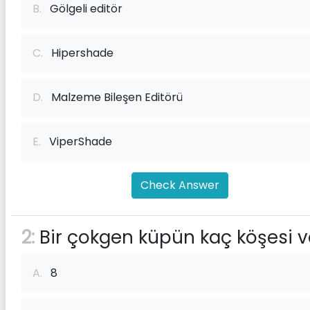
B.
Gölgeli editör
C.
Hipershade
D.
Malzeme Bileşen Editörü
E.
ViperShade
Check Answer
2:
Bir çokgen küpün kaç köşesi v
A.
8