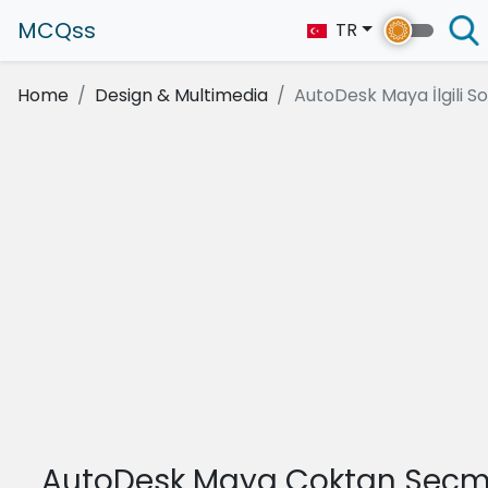
MCQss
TR
Home
Design & Multimedia
AutoDesk Maya İlgili So.
AutoDesk Maya Çoktan Seçm