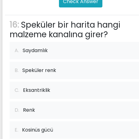
Check Answer
16:
Speküler bir harita hangi
malzeme kanalına girer?
A.
Saydamlık
B.
Speküler renk
C.
Eksantriklik
D.
Renk
E.
Kosinüs gücü