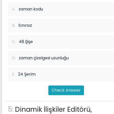
A.
zaman kodu
B.
Sınırsız
C.
48 Şişe
D.
zaman çizelgesi uzunluğu
E.
24 Şerim
Check Answer
5:
Dinamik İlişkiler Editörü,