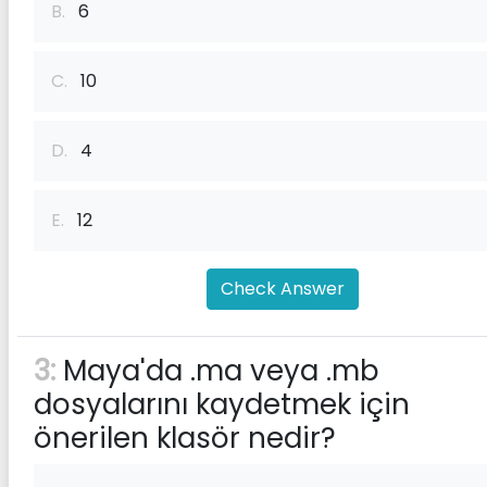
B.
6
C.
10
D.
4
E.
12
Check Answer
3:
Maya'da .ma veya .mb
dosyalarını kaydetmek için
önerilen klasör nedir?