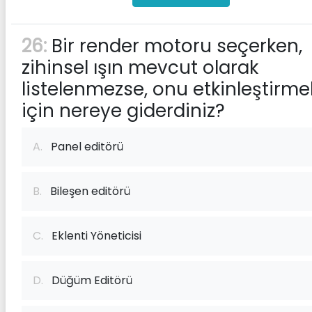
26:
Bir render motoru seçerken,
zihinsel ışın mevcut olarak
listelenmezse, onu etkinleştirme
için nereye giderdiniz?
A.
Panel editörü
B.
Bileşen editörü
C.
Eklenti Yöneticisi
D.
Düğüm Editörü