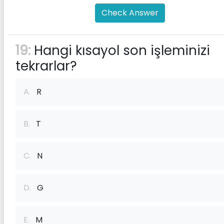
Check Answer
19:
Hangi kısayol son işleminizi
tekrarlar?
A.
R
B.
T
C.
N
D.
G
E.
M