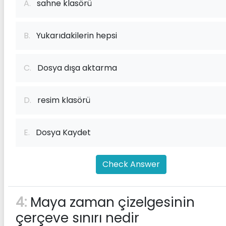
A.
sahne klasörü
B.
Yukarıdakilerin hepsi
C.
Dosya dışa aktarma
D.
resim klasörü
E.
Dosya Kaydet
Check Answer
4:
Maya zaman çizelgesinin
çerçeve sınırı nedir