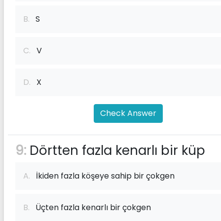
B.
S
C.
V
D.
X
Check Answer
9:
Dörtten fazla kenarlı bir küp
A.
İkiden fazla köşeye sahip bir çokgen
B.
Üçten fazla kenarlı bir çokgen