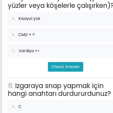
yüzler veya köşelerle çalışırken)
A.
Kısayol yok
B.
CMD + ^
C.
Vardiya +>
Check Answer
8:
Izgaraya snap yapmak için
hangi anahtarı durdururdunuz?
A.
C