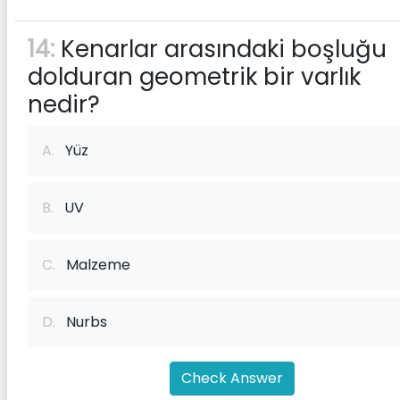
14:
Kenarlar arasındaki boşluğu
dolduran geometrik bir varlık
nedir?
A.
Yüz
B.
UV
C.
Malzeme
D.
Nurbs
Check Answer