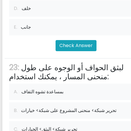
خلف
D.
جانب
E.
Check Answer
لبثق الحواف أو الوجوه على طول
23:
منحنى المسار ، يمكنك استخدام:
بمساعدة تشوه التفاف
A.
تحرير شبكة> منحنى المشروع على شبكة> خيارات
B.
تحرير شبكة> البثق> الخيارات
C.