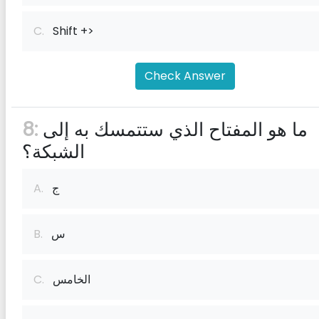
C.
Shift +>
Check Answer
ما هو المفتاح الذي ستتمسك به إلى
8:
الشبكة؟
ج
A.
س
B.
الخامس
C.