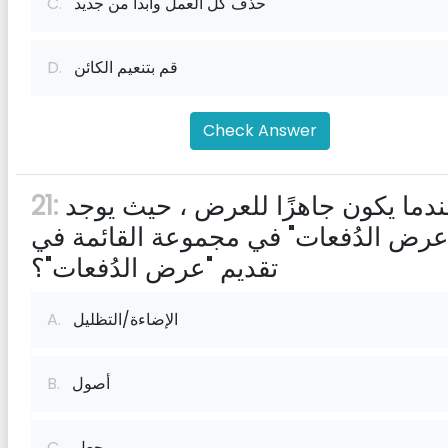
حذف كل العمل وابدأ من جديد
C.
قم بتنعيم الكائن
D.
Check Answer
عندما يكون جاهزًا للعرض ، حيث يوجد
21:
عرض الدُفعات" في مجموعة القائمة في
تقديم "عرض الدُفعات"؟
الإضاءة/التظليل
A.
أصول
B.
يجعل
C.