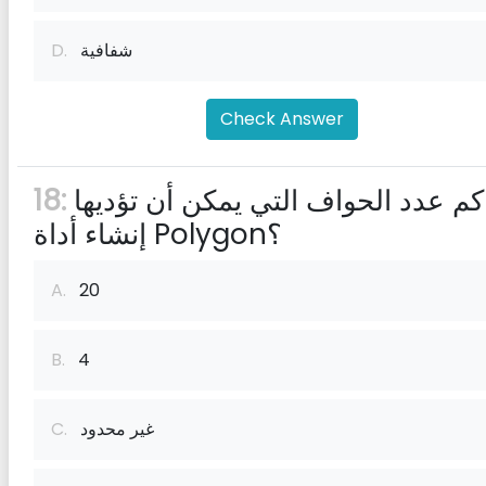
شفافية
D.
Check Answer
كم عدد الحواف التي يمكن أن تؤديها
18:
إنشاء أداة Polygon؟
A.
20
B.
4
غير محدود
C.