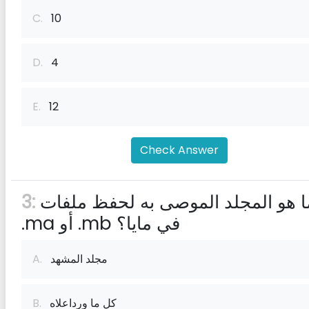
C.
10
D.
4
E.
12
Check Answer
ما هو المجلد الموصى به لحفظ ملفات
3:
.ma أو .mb في مايا؟
مجلد المشهد
A.
كل ما ورداعلاه
B.