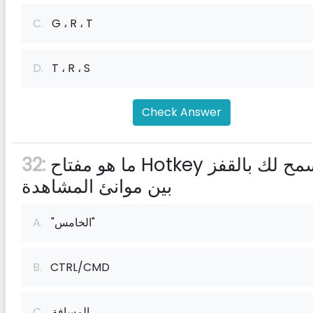
C.
G ، R ، T
D.
T ، R ، S
Check Answer
ما هو مفتاح Hotkey يسمح لك بالقفز
32:
بين موانئ المشاهدة
"الخامس"
A.
B.
CTRL/CMD
المسافة
C.