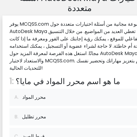
متعددة
يوفر MCQSS.com مجموعة مجانية من أسئلة اختيارات متعددة حول
AutoDesk Maya تغطي العديد من المواضيع. من خلال التنسيق
فاعلي للموقع ، يمكنك رؤية إجابتك على الفور ومعرفة ما إذا كانت
أم خاطئة. لا حاجة لشراء عضوية أو التسجيل ، يمكنك استخدامه
مجانًا. استغل هذه الفرصة لمعرفة المزيد حول AutoDesk Maya
والاستعداد لاختبار MCQSS.com. قم بتعزيز مهاراتك وتحضير نفسك
للتحديات الحالية!
ما هو اسم محرر المواد في مايا؟
1:
محرر المواد
A.
محرر تظليل
B.
فرط الصيد
C.