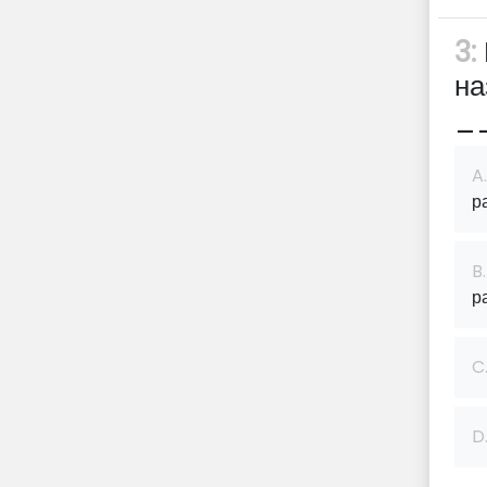
3:
на
_
A.
р
B.
р
C
D