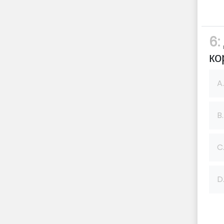
6:
ко
A.
B.
C
D