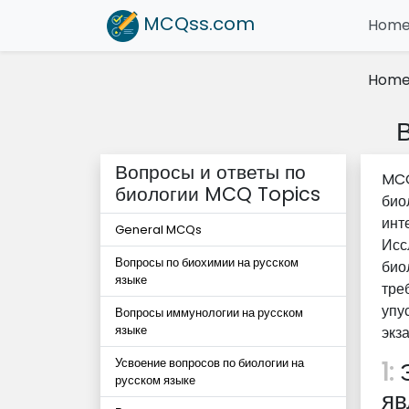
MCQss
.com
Hom
Hom
Вопросы и ответы по
MCQ
биологии MCQ Topics
био
инт
General MCQs
Исс
Вопросы по биохимии на русском
био
языке
тре
упу
Вопросы иммунологии на русском
языке
экз
Усвоение вопросов по биологии на
1:
Э
русском языке
яв