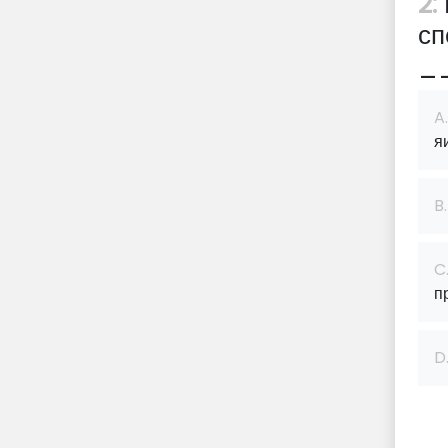
2:
сп
_
A.
я
B.
C
п
D