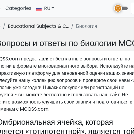
e
(current)
Categories
RU
e
Educational Subjects & C...
Биология
Вопросы и ответы по биологии MC
SS.com предоставляет бесплатные вопросы и ответы по
логии в формате многовариантного выбора. Используйте н
ерактивную платформу для мгновенной оценки ваших знани
ледуйте нашу коллекцию вопросов и проверьте свои навык
логии уже сегодня! Никаких покупок или регистраций не
буется - вы можете бесплатно использовать наш сайт. Не
стите возможность улучшить свои знания и подготовиться к
аменам с MCQSS.com.
мбриональная ячейка, которая
ляется «тотипотентной», является той