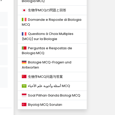
Biología MCQ
生物学MCQの問題と回答
Domande e Risposte di Biologia
MCQ
Questions à Choix Multiples
(MCQ) sur la Biologie
Perguntas e Respostas de
Biologia MCQ
Biologie MCQ-Fragen und
Antworten
生物学MCQ问题与答案
أسئلة وأجوبة علم الأحياء MCQ
Soal Pilihan Ganda Biologi MCQ
Biyoloji MCQ Soruları