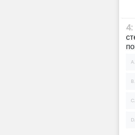
4:
ст
по
A.
B.
C
D