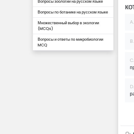
Вопросы зоологии на русском языке
ко
Вопросы по ботанике на русском языке
A.
Множественный выбор в экологии
(MCQs)
Вопросы и ответы по микробиологии
B.
MCQ
C
п
D
р