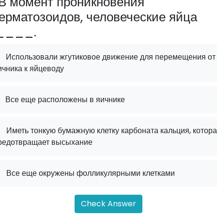
В момент проникновения
ерматозоидов, человеческие яйца
____.
Использовали жгутиковое движение для перемещения от
ичника к яйцеводу
Все еще расположены в яичнике
.
Иметь тонкую бумажную клетку карбоната кальция, котор
редотвращает высыхание
.
Все еще окружены фолликулярными клетками
Check Answer