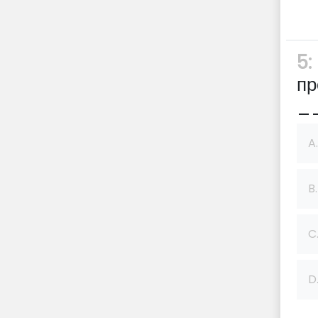
5:
пр
_
A.
B.
C
D