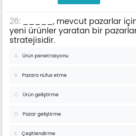
26:
_____, mevcut pazarlar içi
yeni ürünler yaratan bir pazarl
stratejisidir.
A.
Ürün penetrasyonu
B.
Pazara nüfus etme
C.
Ürün geliştirme
D.
Pazar geliştirme
E.
Çeşitlendirme