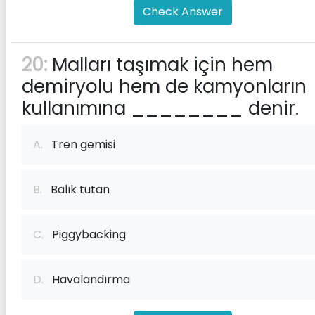
Check Answer
20:
Malları taşımak için hem
demiryolu hem de kamyonların
kullanımına ________ denir.
A.
Tren gemisi
B.
Balık tutan
C.
Piggybacking
D.
Havalandırma