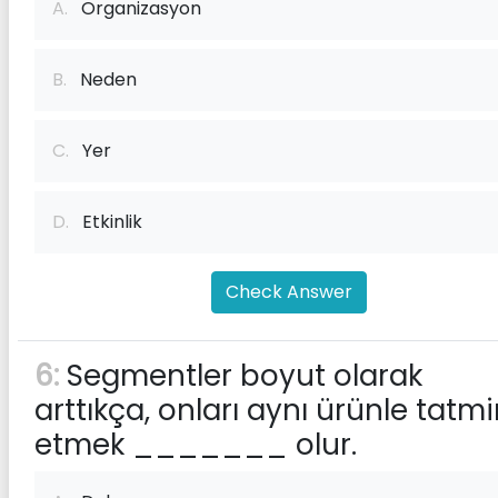
A.
Organizasyon
B.
Neden
C.
Yer
D.
Etkinlik
Check Answer
6:
Segmentler boyut olarak
arttıkça, onları aynı ürünle tatm
etmek _______ olur.