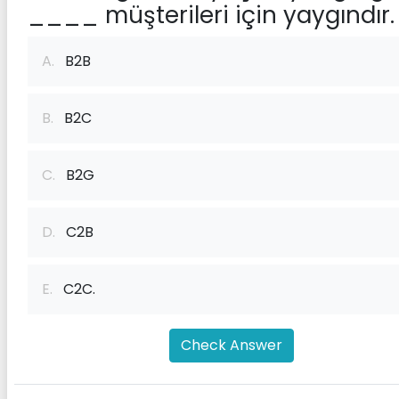
____ müşterileri için yaygındır.
A.
B2B
B.
B2C
C.
B2G
D.
C2B
E.
C2C.
Check Answer