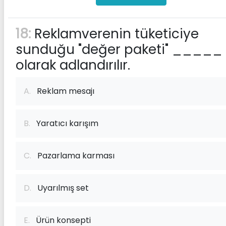
18:
Reklamverenin tüketiciye
sunduğu "değer paketi" _____
olarak adlandırılır.
A.
Reklam mesajı
B.
Yaratıcı karışım
C.
Pazarlama karması
D.
Uyarılmış set
E.
Ürün konsepti