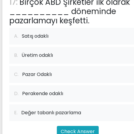
17:
Birçok ABD Şirketler ilk olarak
__________ döneminde
pazarlamayı keşfetti.
A.
Satış odaklı
B.
Üretim odaklı
C.
Pazar Odaklı
D.
Perakende odaklı
E.
Değer tabanlı pazarlama
Check Answer