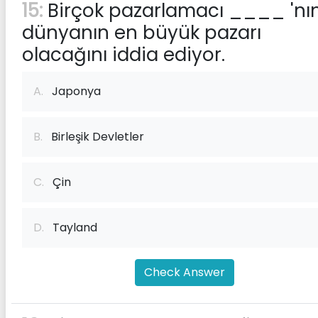
15:
Birçok pazarlamacı ____ 'nı
dünyanın en büyük pazarı
olacağını iddia ediyor.
A.
Japonya
B.
Birleşik Devletler
C.
Çin
D.
Tayland
Check Answer