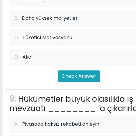
B.
Daha yüksek maliyetler
C.
Tüketici Motivasyonu
D.
Alıcı
Check Answer
9:
Hükümetler büyük olasılıkla iş
mevzuatı ________ 'a çıkarırla
A.
Piyasada haksız rekabeti önleyin