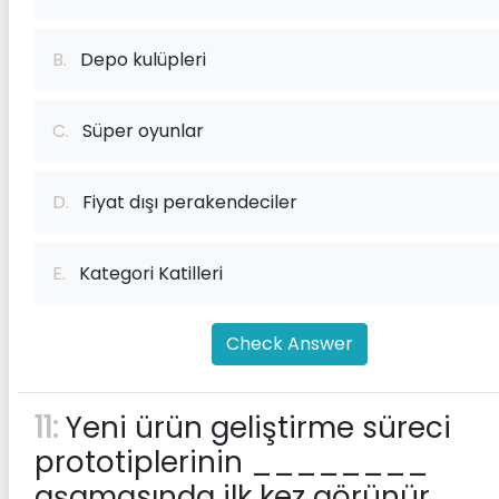
B.
Depo kulüpleri
C.
Süper oyunlar
D.
Fiyat dışı perakendeciler
E.
Kategori Katilleri
Check Answer
11:
Yeni ürün geliştirme süreci
prototiplerinin ________
aşamasında ilk kez görünür.