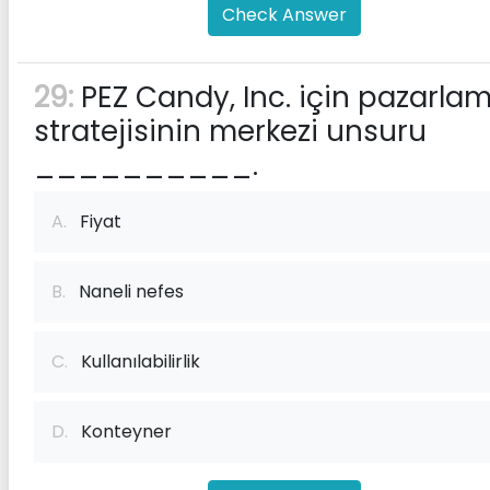
Check Answer
29:
PEZ Candy, Inc. için pazarla
stratejisinin merkezi unsuru
__________.
A.
Fiyat
B.
Naneli nefes
C.
Kullanılabilirlik
D.
Konteyner