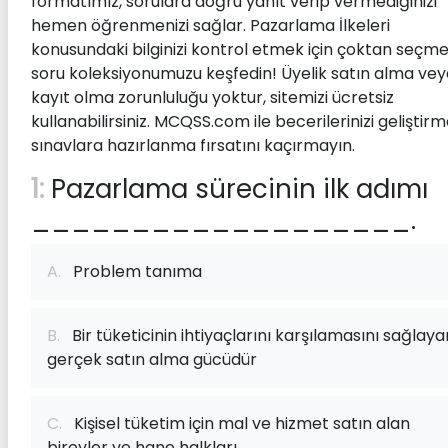
formatımız, sorulara doğru yanıt verip vermediğinizi
hemen öğrenmenizi sağlar. Pazarlama İlkeleri
konusundaki bilginizi kontrol etmek için çoktan seçme
soru koleksiyonumuzu keşfedin! Üyelik satın alma vey
kayıt olma zorunluluğu yoktur, sitemizi ücretsiz
kullanabilirsiniz. MCQSS.com ile becerilerinizi geliştir
sınavlara hazırlanma fırsatını kaçırmayın.
1:
Pazarlama sürecinin ilk adımı
___________________.
A.
Problem tanıma
B.
Bir tüketicinin ihtiyaçlarını karşılamasını sağlaya
gerçek satın alma gücüdür
C.
Kişisel tüketim için mal ve hizmet satın alan
bireyler ve hane halkları