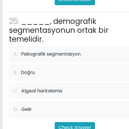
25:
_____, demografik
segmentasyonun ortak bir
temelidir.
A.
Psikografik segmentasyon
B.
Doğru
C.
Algısal haritalama
D.
Gelir
Check Answer