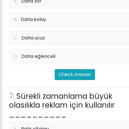
A.
Daha zor
B.
Daha kolay
C.
Daha ucuz
D.
Daha eğlenceli
Check Answer
7:
Sürekli zamanlama büyük
olasılıkla reklam için kullanılır
__________
A.
Balık oltaları