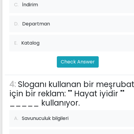
C.
İndirim
D.
Departman
E.
Katalog
Check Answer
4:
Sloganı kullanan bir meşruba
için bir reklam: "" Hayat iyidir ""
_____ kullanıyor.
A.
Savunuculuk bilgileri