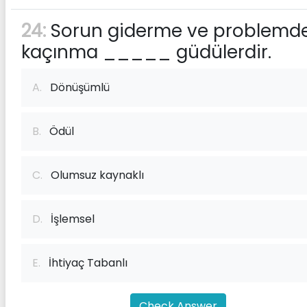
24:
Sorun giderme ve problemd
kaçınma _____ güdülerdir.
A.
Dönüşümlü
B.
Ödül
C.
Olumsuz kaynaklı
D.
İşlemsel
E.
İhtiyaç Tabanlı
Check Answer