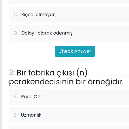
C.
Kişisel olmayan,
D.
Dolaylı olarak ödenmiş
Check Answer
3:
Bir fabrika çıkışı (n) ______
perakendecisinin bir örneğidir.
A.
Price Off
B.
Uzmanlık