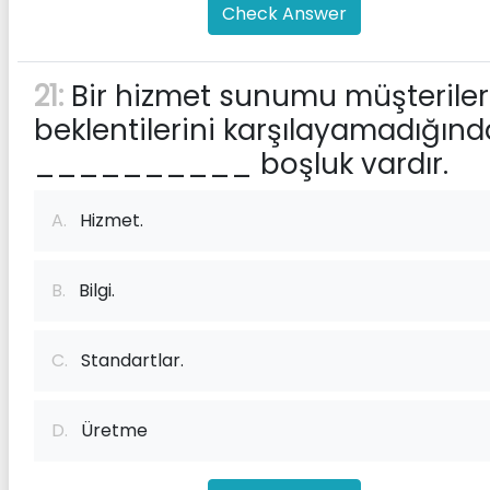
Check Answer
21:
Bir hizmet sunumu müşteriler
beklentilerini karşılayamadığınd
__________ boşluk vardır.
A.
Hizmet.
B.
Bilgi.
C.
Standartlar.
D.
Üretme