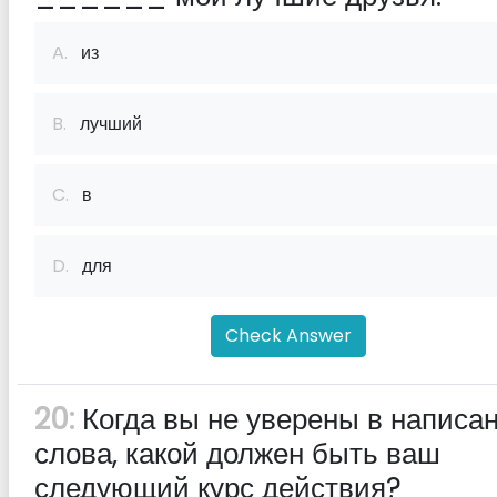
A.
из
B.
лучший
C.
в
D.
для
Check Answer
20:
Когда вы не уверены в написа
слова, какой должен быть ваш
следующий курс действия?