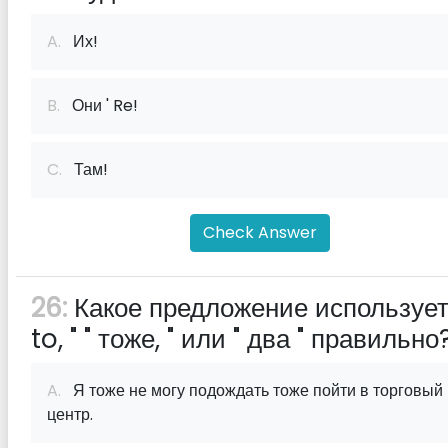
A.
Их!
B.
Они ' Re!
C.
Там!
Check Answer
26:
Какое предложение использует
to, " " тоже, " или " два " правильно
A.
Я тоже не могу подождать тоже пойти в торговый
центр.