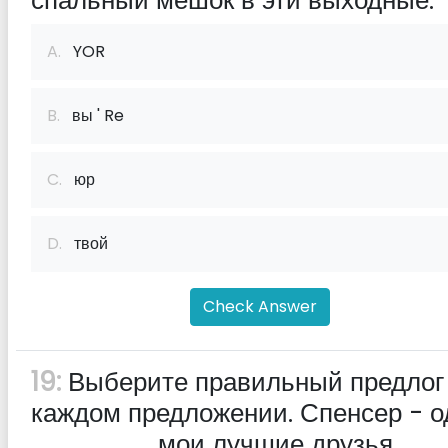
спальный мешок в эти выходные.
A.
YOR
B.
вы ' Re
C.
юр
D.
твой
Check Answer
19:
Выберите правильный предлог
каждом предложении. Спенсер - о
______ мои лучшие друзья.