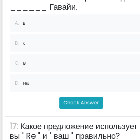
______ Гавайи.
A.
в
B.
к
C.
в
D.
на
Check Answer
17:
Какое предложение использует 
вы ' Re " и " ваш " правильно?