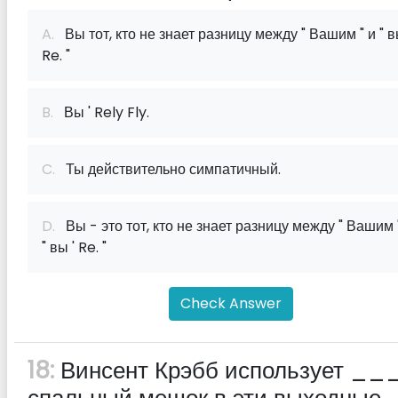
A.
Вы тот, кто не знает разницу между " Вашим " и " в
Re. "
B.
Вы ' Rely Fly.
C.
Ты действительно симпатичный.
D.
Вы - это тот, кто не знает разницу между " Вашим 
" вы ' Re. "
Check Answer
18:
Винсент Крэбб использует __