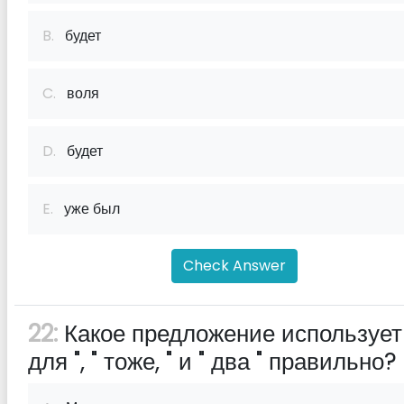
B.
будет
C.
воля
D.
будет
E.
уже был
Check Answer
22:
Какое предложение использует 
для ", " тоже, " и " два " правильно?