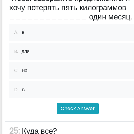
хочу потерять пять килограммов
_____________ один месяц.
A.
в
B.
для
C.
на
D.
в
Check Answer
25:
Куда все?