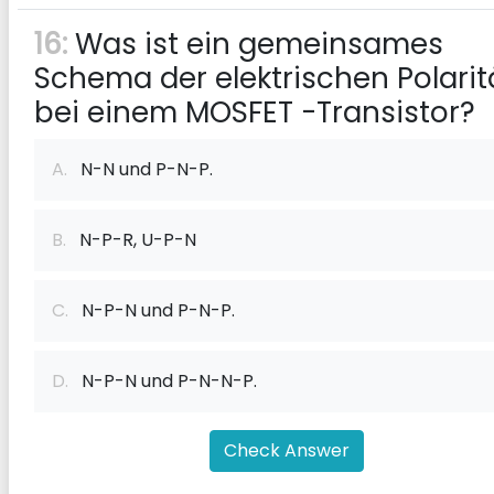
16:
Was ist ein gemeinsames
Schema der elektrischen Polarit
bei einem MOSFET -Transistor?
A.
N-N und P-N-P.
B.
N-P-R, U-P-N
C.
N-P-N und P-N-P.
D.
N-P-N und P-N-N-P.
Check Answer