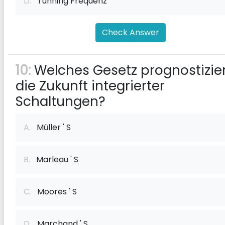
D.
Tunning Frequenz
Check Answer
10:
Welches Gesetz prognostizie
die Zukunft integrierter
Schaltungen?
A.
Müller ' S
B.
Marleau ' S
C.
Moores ' S
D.
Marchand ' S