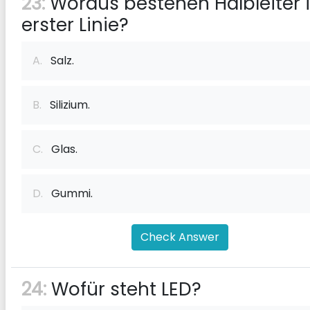
23:
Woraus bestehen Halbleiter 
erster Linie?
A.
Salz.
B.
Silizium.
C.
Glas.
D.
Gummi.
Check Answer
24:
Wofür steht LED?