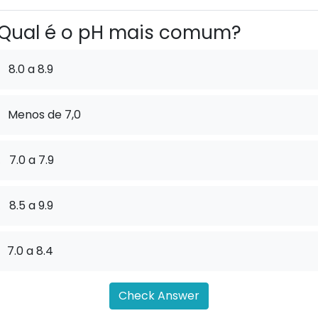
Qual é o pH mais comum?
8.0 a 8.9
Menos de 7,0
.
7.0 a 7.9
.
8.5 a 9.9
7.0 a 8.4
Check Answer