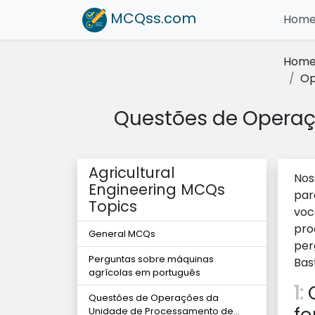
MCQss
.com
Hom
Hom
Op
Questões de Operaç
Agricultural
Nos
Engineering MCQs
par
Topics
voc
pro
General MCQs
per
Perguntas sobre máquinas
Bas
agrícolas em português
1:
Q
Questões de Operações da
Unidade de Processamento de