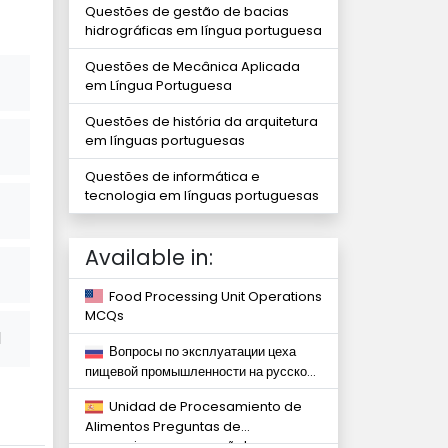
Questões de gestão de bacias
hidrográficas em língua portuguesa
Questões de Mecânica Aplicada
em Língua Portuguesa
Questões de história da arquitetura
em línguas portuguesas
Questões de informática e
tecnologia em línguas portuguesas
Available in:
Food Processing Unit Operations
MCQs
l
Вопросы по эксплуатации цеха
пищевой промышленности на русском
языке
Unidad de Procesamiento de
Alimentos Preguntas de
operaciones en español