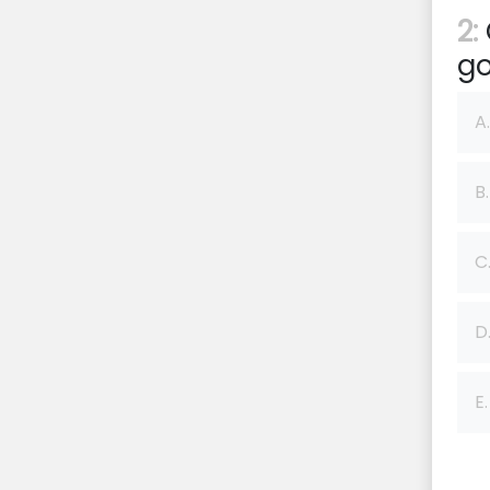
2:
go
A.
B.
C
D
E.