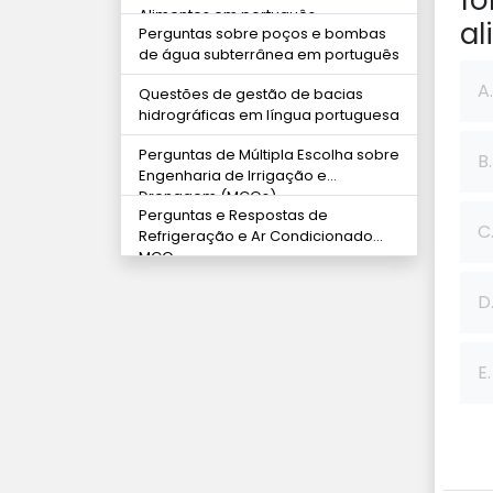
fo
Alimentos em português
al
Perguntas sobre poços e bombas
de água subterrânea em português
A.
Questões de gestão de bacias
hidrográficas em língua portuguesa
Perguntas de Múltipla Escolha sobre
B.
Engenharia de Irrigação e
Drenagem (MCQs)
Perguntas e Respostas de
C
Refrigeração e Ar Condicionado
MCQ
D
E.