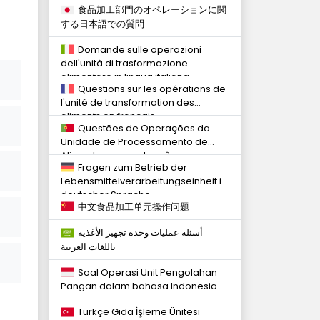
食品加工部門のオペレーションに関
する日本語での質問
Domande sulle operazioni
dell'unità di trasformazione
alimentare in lingua italiana
Questions sur les opérations de
l'unité de transformation des
aliments en français
Questões de Operações da
Unidade de Processamento de
Alimentos em português
Fragen zum Betrieb der
Lebensmittelverarbeitungseinheit in
deutscher Sprache
中文食品加工单元操作问题
أسئلة عمليات وحدة تجهيز الأغذية
باللغات العربية
Soal Operasi Unit Pengolahan
Pangan dalam bahasa Indonesia
Türkçe Gıda İşleme Ünitesi