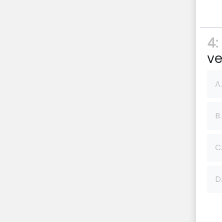
4:
ve
A.
B.
C
D