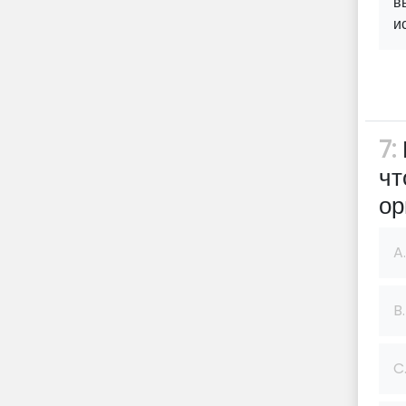
в
и
7:
чт
ор
A.
B.
C