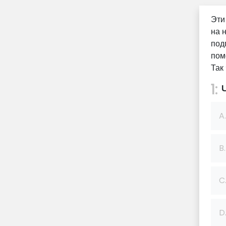
Эти
на 
под
пом
Так
1:
Ч
A.
B.
C
D