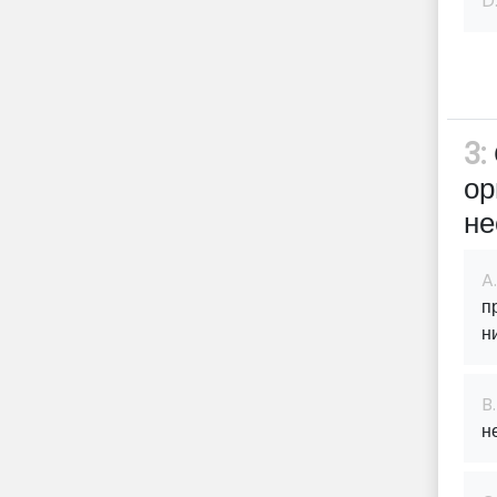
D
3:
ор
не
A.
п
н
B.
н