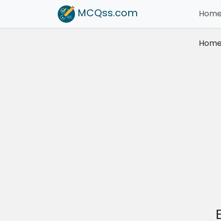
MCQss
.com
Hom
Hom