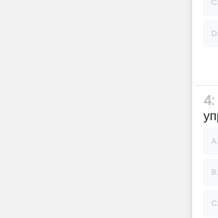
C
D
4:
уп
A.
B.
C