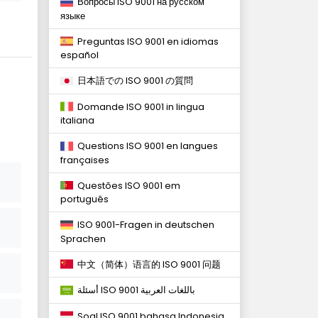
Вопросы ISO 9001 на русском
языке
Preguntas ISO 9001 en idiomas
español
日本語での ISO 9001 の質問
Domande ISO 9001 in lingua
italiana
Questions ISO 9001 en langues
françaises
Questões ISO 9001 em
português
ISO 9001-Fragen in deutschen
Sprachen
中文（简体）语言的 ISO 9001 问题
أسئلة ISO 9001 باللغات العربية
Soal ISO 9001 bahasa Indonesia