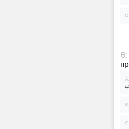
D
6:
пр
A.
д
B.
C