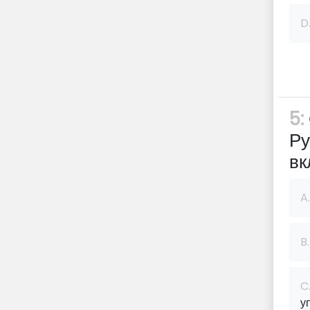
D
5:
Ру
вк
A.
B.
C
у