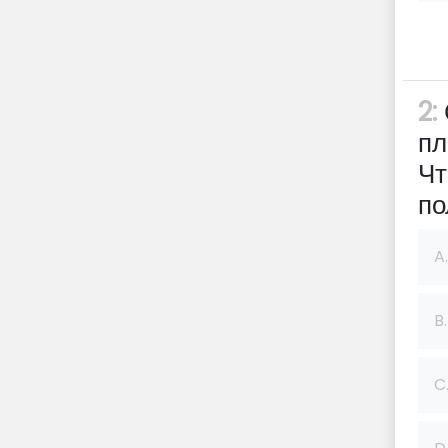
2:
пл
Чт
по
A.
B.
C