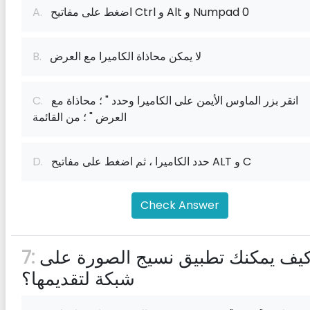
اضغط على مفاتيح Ctrl و Alt و Numpad 0
A.
لا يمكن محاذاة الكاميرا مع العرض
B.
انقر بزر الماوس الأيمن على الكاميرا وحدد " ؛ محاذاة مع
C.
العرض " ؛ من القائمة
حدد الكاميرا ، ثم اضغط على مفاتيح ALT و C
D.
Check Answer
كيف يمكنك تطبيق نسيج الصورة على
7:
شبكة لتقديمها؟