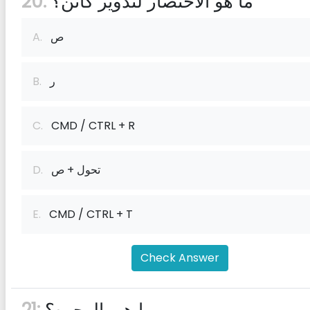
ما هو الاختصار لتدوير كائن؟
20:
ص
A.
ر
B.
C.
CMD / CTRL + R
تحول + ص
D.
E.
CMD / CTRL + T
Check Answer