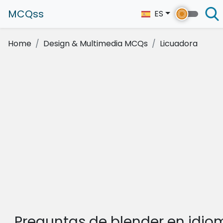
MCQss
ES
Home
Design & Multimedia MCQs
Licuadora
Preguntas de blender en idio