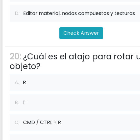
D.
Editar material, nodos compuestos y texturas
Check Answer
20:
¿Cuál es el atajo para rotar 
objeto?
A.
R
B.
T
C.
CMD / CTRL + R