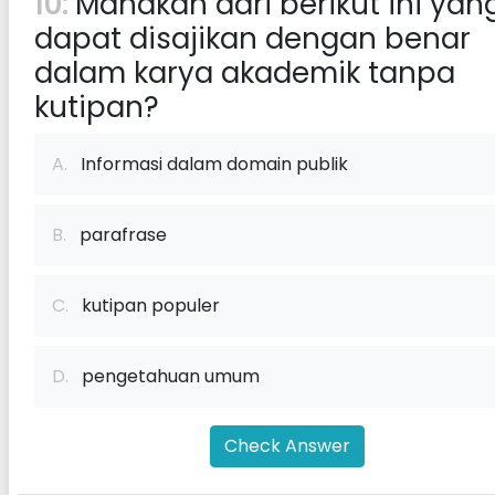
10:
Manakah dari berikut ini yan
dapat disajikan dengan benar
dalam karya akademik tanpa
kutipan?
A.
Informasi dalam domain publik
B.
parafrase
C.
kutipan populer
D.
pengetahuan umum
Check Answer