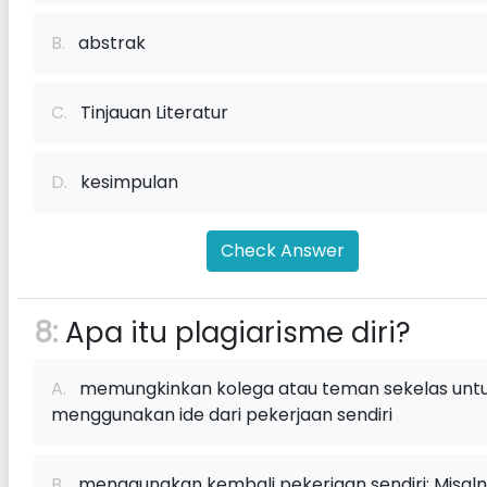
B.
abstrak
C.
Tinjauan Literatur
D.
kesimpulan
Check Answer
8:
Apa itu plagiarisme diri?
A.
memungkinkan kolega atau teman sekelas unt
menggunakan ide dari pekerjaan sendiri
B.
menggunakan kembali pekerjaan sendiri; Misaln