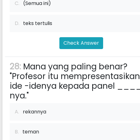
C.
(Semua ini)
D.
teks tertulis
Check Answer
28:
Mana yang paling benar?
"Profesor itu mempresentasikan
ide -idenya kepada panel ____
nya."
A.
rekannya
B.
teman