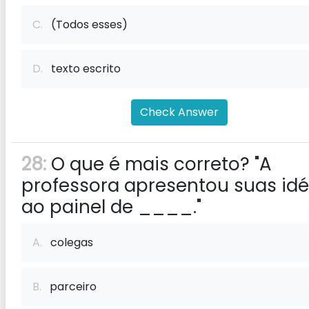
C.
(Todos esses)
D.
texto escrito
Check Answer
28:
O que é mais correto? "A
professora apresentou suas idé
ao painel de ____."
A.
colegas
B.
parceiro