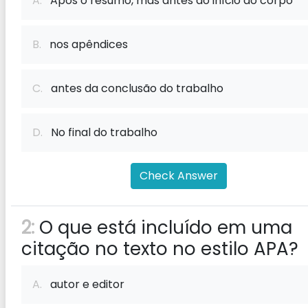
A.
Após o resumo, mas antes do início do corpo
B.
nos apêndices
C.
antes da conclusão do trabalho
D.
No final do trabalho
Check Answer
2:
O que está incluído em uma
citação no texto no estilo APA?
A.
autor e editor