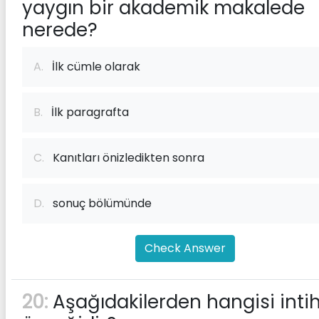
yaygın bir akademik makalede
nerede?
A.
İlk cümle olarak
B.
İlk paragrafta
C.
Kanıtları önizledikten sonra
D.
sonuç bölümünde
Check Answer
20:
Aşağıdakilerden hangisi intih