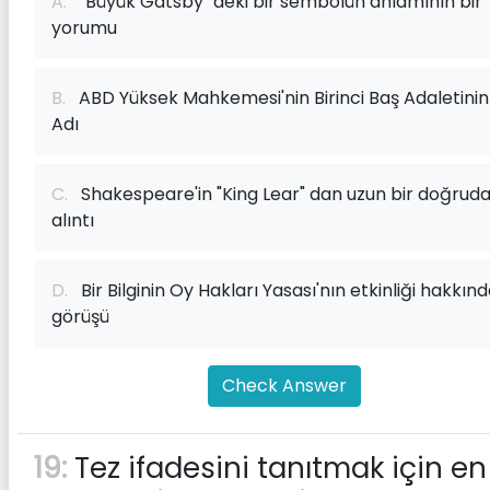
A.
"Büyük Gatsby" deki bir sembolün anlamının bir
yorumu
B.
ABD Yüksek Mahkemesi'nin Birinci Baş Adaletinin
Adı
C.
Shakespeare'in "King Lear" dan uzun bir doğrud
alıntı
D.
Bir Bilginin Oy Hakları Yasası'nın etkinliği hakkınd
görüşü
Check Answer
19:
Tez ifadesini tanıtmak için en