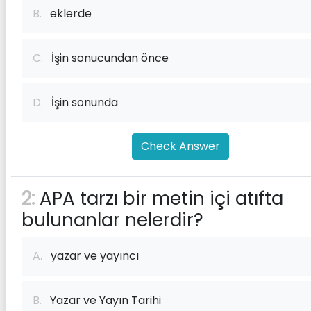
B.
eklerde
C.
İşin sonucundan önce
D.
İşin sonunda
Check Answer
2:
APA tarzı bir metin içi atıfta
bulunanlar nelerdir?
A.
yazar ve yayıncı
B.
Yazar ve Yayın Tarihi