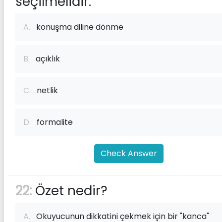
seçilmelidir:
A.
konuşma diline dönme
B.
açıklık
C.
netlik
D.
formalite
Check Answer
22:
Özet nedir?
A.
Okuyucunun dikkatini çekmek için bir "kanca"