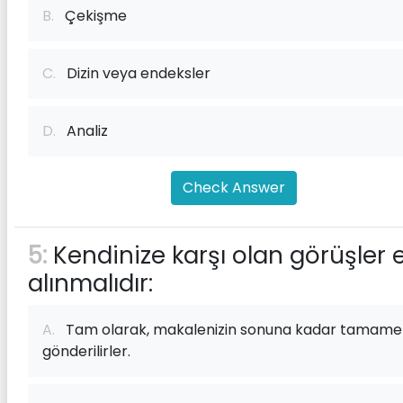
B.
Çekişme
C.
Dizin veya endeksler
D.
Analiz
Check Answer
5:
Kendinize karşı olan görüşler 
alınmalıdır:
A.
Tam olarak, makalenizin sonuna kadar tamame
gönderilirler.