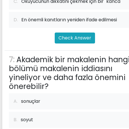
C.
Okuyucunun dikkatini çekmek için bir "kanca"
D.
En önemli kanıtların yeniden ifade edilmesi
Check Answer
7:
Akademik bir makalenin hang
bölümü makalenin iddiasını
yineliyor ve daha fazla önemini
önerebilir?
A.
sonuçlar
B.
soyut