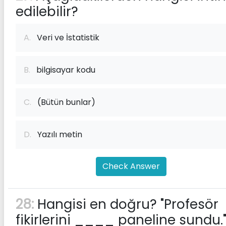
edilebilir?
A.
Veri ve İstatistik
B.
bilgisayar kodu
C.
(Bütün bunlar)
D.
Yazılı metin
Check Answer
28:
Hangisi en doğru? "Profesör
fikirlerini ____ paneline sundu.