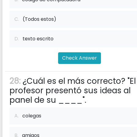
C.
(Todos estos)
D.
texto escrito
Check Answer
28:
¿Cuál es el más correcto? "El
profesor presentó sus ideas al
panel de su ____".
A.
colegas
B.
amigos