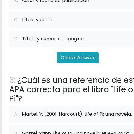
B.
Autor y fecha de publicación
C.
título y autor
D.
Título y número de página
Check Answer
3:
¿Cuál es una referencia de est
APA correcta para el libro "Life o
Pi"?
A.
Martel, Y. (2001, Harcourt). Life of Pi: una novela.
B.
Martel, Yann. Life of Pi: una novela. Nueva York: