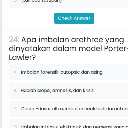
D.
(tak ada satupun)
Check Answer
24:
Apa imbalan arethree yang
dinyatakan dalam model Porter
Lawler?
A.
Imbalan forensik, autopsic dan asing
B.
Hadiah biopsi, amnesik, dan krisis
C.
Dasar -dasar ultra, imbalan neoklasik dan intrin
D.
Imbalan intrinsik, ekstrinsik, dan persepsi yang a