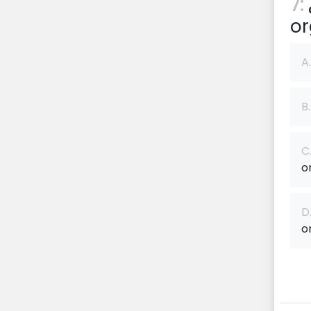
7:
or
A.
B.
C
o
D
o