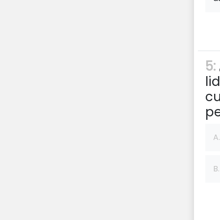
5:
li
cu
pe
A.
B.