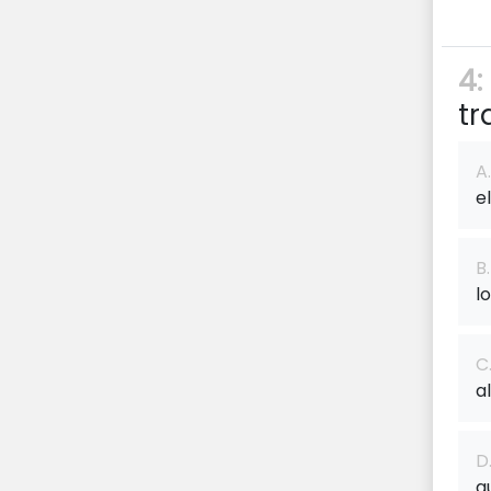
4:
tr
A.
e
B.
l
C
a
D
a