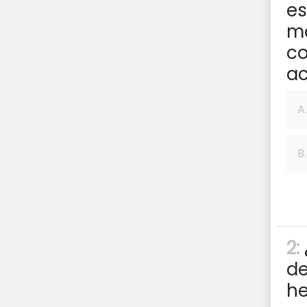
es
mo
co
ac
A.
B.
2:
de
he