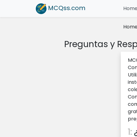
MCQss
.com
Hom
Hom
Preguntas y Res
MCQ
Com
Uti
ins
col
Com
com
gra
pre
1:
¿