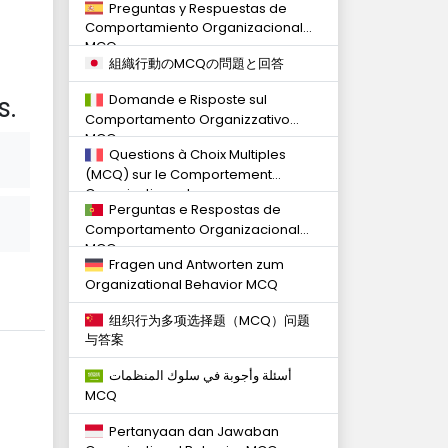
Preguntas y Respuestas de
Comportamiento Organizacional
MCQ
組織行動のMCQの問題と回答
s.
Domande e Risposte sul
Comportamento Organizzativo
MCQ
Questions à Choix Multiples
(MCQ) sur le Comportement
Organisationnel
Perguntas e Respostas de
Comportamento Organizacional
MCQ
Fragen und Antworten zum
Organizational Behavior MCQ
组织行为多项选择题（MCQ）问题
与答案
أسئلة وأجوبة في سلوك المنظمات
MCQ
Pertanyaan dan Jawaban