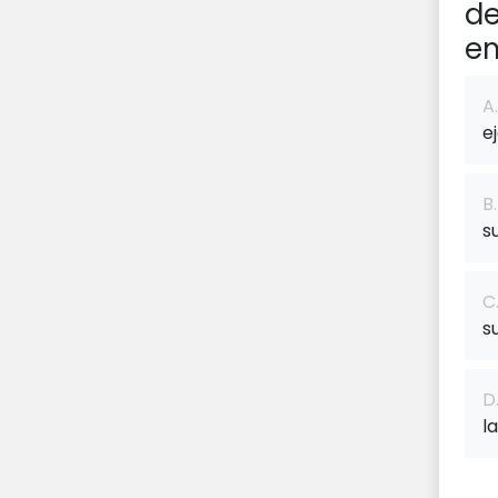
de
e
A.
e
B.
s
C
s
D
l