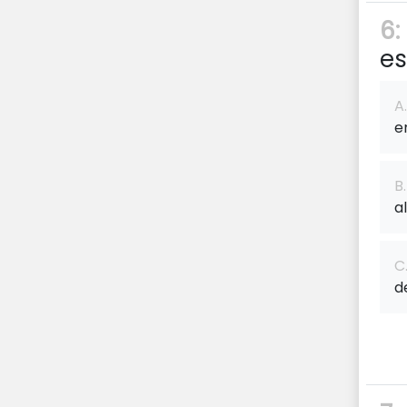
6:
es
A.
e
B.
a
C
d