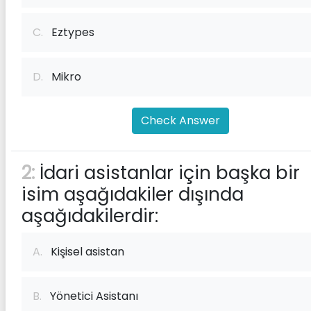
C.
Eztypes
D.
Mikro
Check Answer
2:
İdari asistanlar için başka bir
isim aşağıdakiler dışında
aşağıdakilerdir:
A.
Kişisel asistan
B.
Yönetici Asistanı