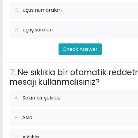
C.
uçuş numaraları
D.
uçuş süreleri
Check Answer
7:
Ne sıklıkla bir otomatik redde
mesajı kullanmalısınız?
A.
Sakin bir şekilde
B.
Asla
C.
sıklıkla