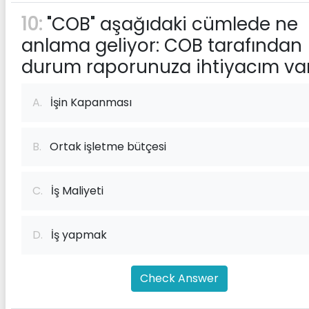
10:
"COB" aşağıdaki cümlede ne
anlama geliyor: COB tarafından
durum raporunuza ihtiyacım var
A.
İşin Kapanması
B.
Ortak işletme bütçesi
C.
İş Maliyeti
D.
İş yapmak
Check Answer