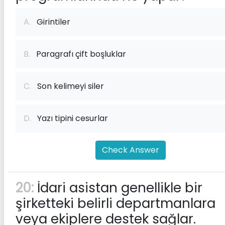
A.
Girintiler
B.
Paragrafı çift boşluklar
C.
Son kelimeyi siler
D.
Yazı tipini cesurlar
Check Answer
20:
İdari asistan genellikle bir
şirketteki belirli departmanlara
veya ekiplere destek sağlar.