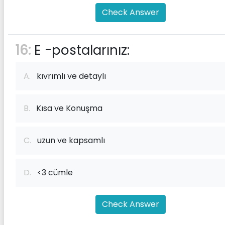
Check Answer
16:
E -postalarınız:
A.
kıvrımlı ve detaylı
B.
Kısa ve Konuşma
C.
uzun ve kapsamlı
D.
<3 cümle
Check Answer