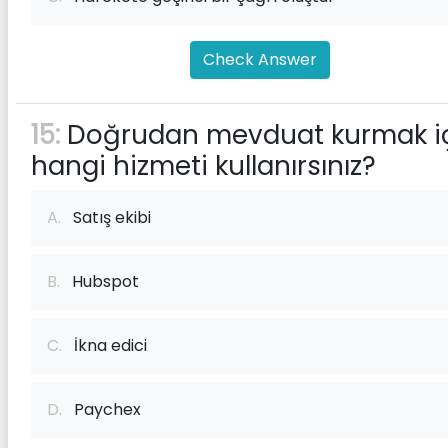
Check Answer
15:
Doğrudan mevduat kurmak i
hangi hizmeti kullanırsınız?
A.
Satış ekibi
B.
Hubspot
C.
İkna edici
D.
Paychex