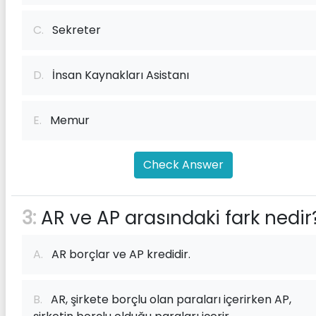
C.
Sekreter
D.
İnsan Kaynakları Asistanı
E.
Memur
Check Answer
3:
AR ve AP arasındaki fark nedir
A.
AR borçlar ve AP kredidir.
B.
AR, şirkete borçlu olan paraları içerirken AP,