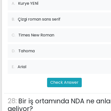
A.
Kurye YENİ
B.
Çizgi roman sans serif
C.
Times New Roman
D.
Tahoma
E.
Arial
Check Answer
28:
Bir iş ortamında NDA ne anl
geliyor?