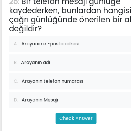
25:
Bir telefon mesajı günlüğe
kaydederken, bunlardan hangis
çağrı günlüğünde önerilen bir a
değildir?
A.
Arayanın e -posta adresi
B.
Arayanın adı
C.
Arayanın telefon numarası
D.
Arayanın Mesajı
Check Answer