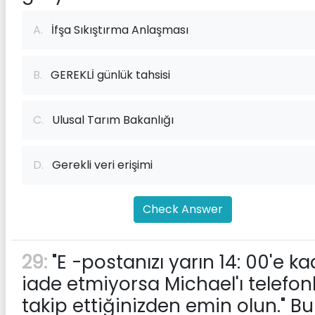
A.
İfşa Sıkıştırma Anlaşması
B.
GEREKLİ günlük tahsisi
C.
Ulusal Tarım Bakanlığı
D.
Gerekli veri erişimi
Check Answer
29:
"E -postanızı yarın 14: 00'e k
iade etmiyorsa Michael'ı telefon
takip ettiğinizden emin olun." Bu