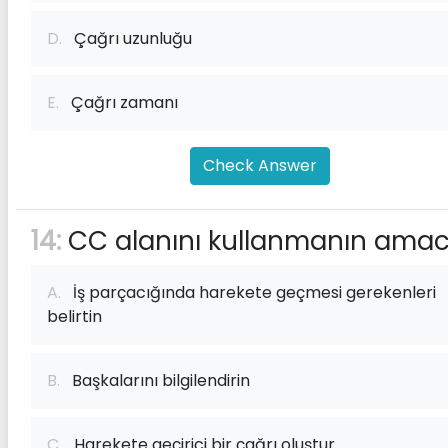
D.
Çağrı uzunluğu
E.
Çağrı zamanı
Check Answer
14:
CC alanını kullanmanın amacı
A.
İş parçacığında harekete geçmesi gerekenleri
belirtin
B.
Başkalarını bilgilendirin
C.
Harekete geçirici bir çağrı oluştur