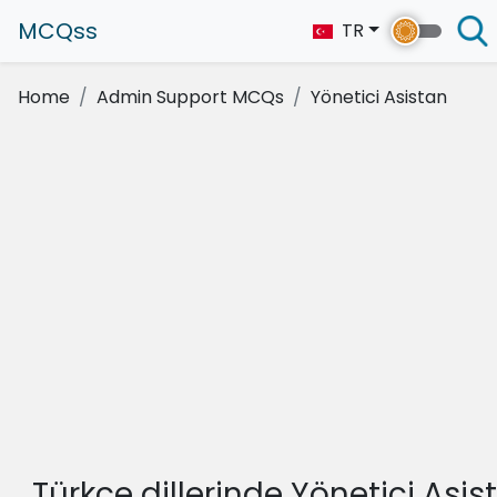
MCQss
TR
Home
Admin Support MCQs
Yönetici Asistan
Türkçe dillerinde Yönetici Asis