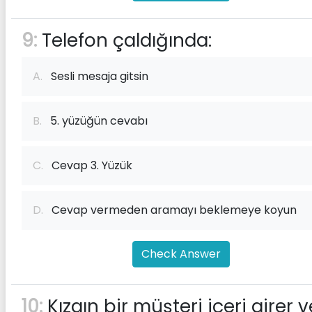
9:
Telefon çaldığında:
A.
Sesli mesaja gitsin
B.
5. yüzüğün cevabı
C.
Cevap 3. Yüzük
D.
Cevap vermeden aramayı beklemeye koyun
Check Answer
10:
Kızgın bir müşteri içeri girer v