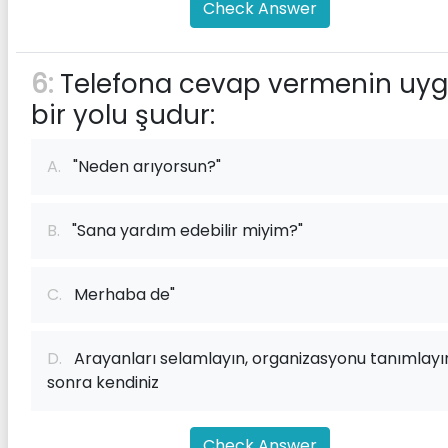
Check Answer
6:
Telefona cevap vermenin uy
bir yolu şudur:
A.
"Neden arıyorsun?"
B.
"Sana yardım edebilir miyim?"
C.
Merhaba de"
D.
Arayanları selamlayın, organizasyonu tanımlayı
sonra kendiniz
Check Answer