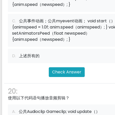
{anim.speed（newspeed）; }
C.
公共事件动画；公共myevent动画； void start（）
{animspeed = 1.0f; anim.speed（animspeed）; } voi
setAnimatorsPeed（float newspeed）
{anim.speed（newspeed）; }
D.
上述所有的
Check Answer
20:
使用以下代码语句播放音频剪辑？
A.
公共Audioclip Gameclip; void update（）