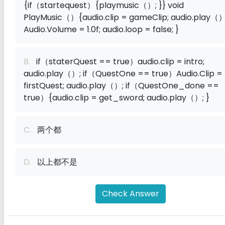
{if（startequest）{playmusic（）; }} void
PlayMusic（）{audio.clip = gameClip; audio.play（）
Audio.Volume = 1.0f; audio.loop = false; }
B.
if（staterQuest == true）audio.clip = intro;
audio.play（）; if（QuestOne == true）Audio.Clip =
firstQuest; audio.play（）; if（QuestOne_done ==
true）{audio.clip = get_sword; audio.play（）; }
C.
两个都
D.
以上都不是
Check Answer