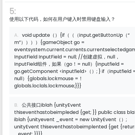
5:
使用以下代码，如何在用户键入时禁用键盘输入？
A.
void update（）{if（（（input.getButtonUp（“
m”））））{gameObject go =
eventsystem.current.currents.currentselectedga
InputField InputField = null; //创建虚拟，null，
InputField组件，如果（go！= null）{inputfield =
go.getComponent <inputfield>（）; } if（inputfield 
null）{globals.lockmouse =！
globals.loclals.lockmouse;}}}
B.
公共接口iblah {unityEvent
thiseventhastobeimpleded {get; }} public class bl
iblah {unityevent _event = new UnityEvent（）;
unityEvent thiseventhastobeimplented {get {retur
_event; }}}}