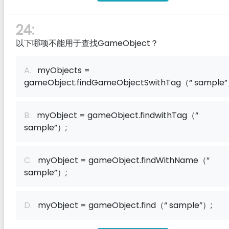
24:
以下哪项不能用于查找GameObject？
A.
myObjects =
gameObject.findGameObjectSwithTag（“ sample”
B.
myObject = gameObject.findwithTag（“
sample”）;
C.
myObject = gameObject.findWithName（“
sample”）;
D.
myObject = gameObject.find（“ sample”）;