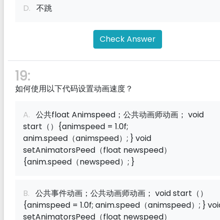
D.
不跳
Check Answer
19:
如何使用以下代码设置动画速度？
A.
公共float Animspeed；公共动画师动画； void
start（）{animspeed = 1.0f;
anim.speed（animspeed）; } void
setAnimatorsPeed（float newspeed）
{anim.speed（newspeed）; }
B.
公共事件动画；公共动画师动画； void start（）
{animspeed = 1.0f; anim.speed（animspeed）; } voi
setAnimatorsPeed（float newspeed）