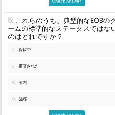
Check Answer
5:
これらのうち、典型的なEOBの
ームの標準的なステータスではな
のはどれですか？
A.
保留中
B.
拒否された
C.
有料
D.
遷移