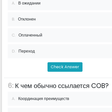
A.
В ожидании
B.
Отклонен
C.
Оплаченный
D.
Переход
Check Answer
6:
К чем обычно ссылается COB?
A.
Координация преимуществ