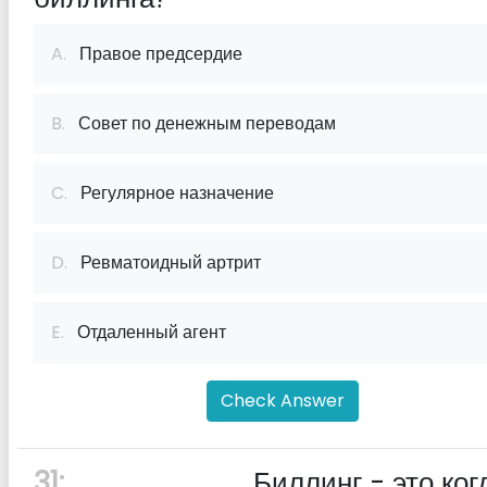
A.
Правое предсердие
B.
Совет по денежным переводам
C.
Регулярное назначение
D.
Ревматоидный артрит
E.
Отдаленный агент
Check Answer
31:
________ Биллинг - это ког