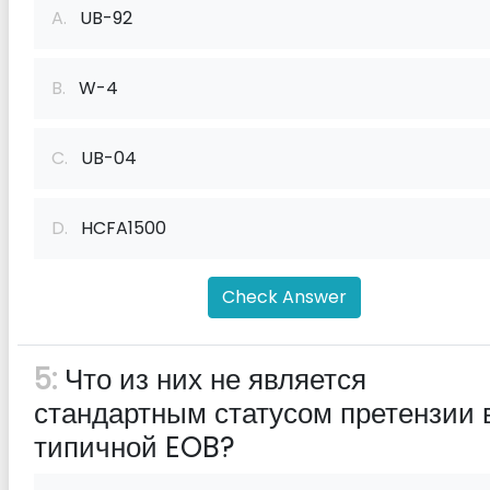
A.
UB-92
B.
W-4
C.
UB-04
D.
HCFA1500
Check Answer
5:
Что из них не является
стандартным статусом претензии 
типичной EOB?