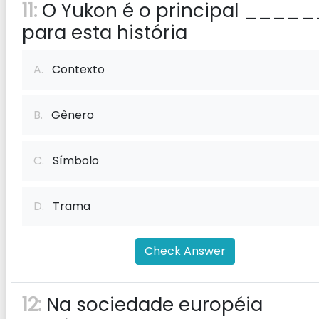
11:
O Yukon é o principal ____
para esta história
A.
Contexto
B.
Gênero
C.
Símbolo
D.
Trama
Check Answer
12:
Na sociedade européia