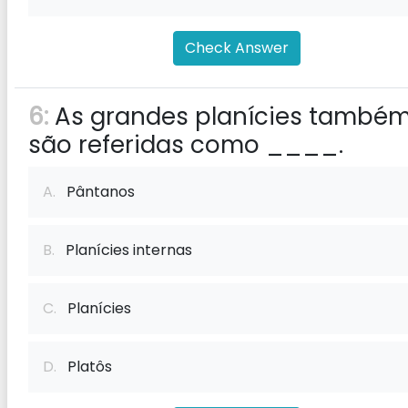
Check Answer
6:
As grandes planícies també
são referidas como ____.
A.
Pântanos
B.
Planícies internas
C.
Planícies
D.
Platôs