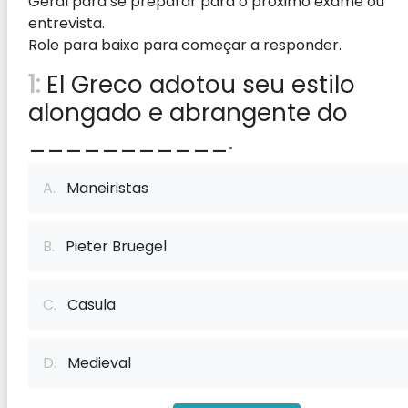
Geral para se preparar para o próximo exame ou
entrevista.
Role para baixo para começar a responder.
1:
El Greco adotou seu estilo
alongado e abrangente do
___________.
A.
Maneiristas
B.
Pieter Bruegel
C.
Casula
D.
Medieval