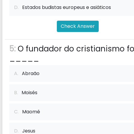
D.
Estados budistas europeus e asiáticos
Check Answer
5:
O fundador do cristianismo fo
_____
A.
Abraão
B.
Moisés
C.
Maomé
D.
Jesus