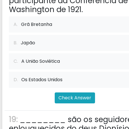
participante da Conferência de
Washington de 1921.
A.
Grã Bretanha
B.
Japão
C.
A União Soviética
D.
Os Estados Unidos
Check Answer
19:
________ são os seguidor
enlouquecidos do deus Dionísi