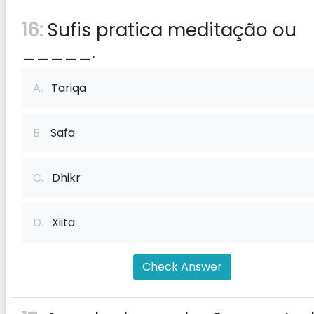
16:
Sufis pratica meditação ou
_____.
A.
Tariqa
B.
Safa
C.
Dhikr
D.
Xiita
Check Answer