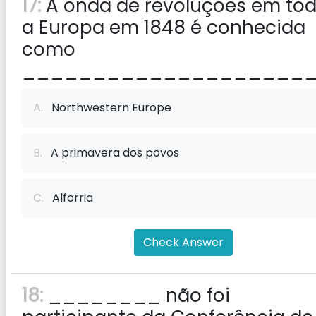
17:
A onda de revoluções em to
a Europa em 1848 é conhecida
como
_____________________
A.
Northwestern Europe
B.
A primavera dos povos
C.
Alforria
Check Answer
18:
________ não foi