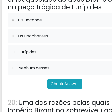
na peça trágica de Eurípides.
A.
Os Bacchae
B.
Os Bacchantes
C.
Eurípides
D.
Nenhum desses
Check Answer
20:
Uma das razões pelas quais
Império Bizantino sobreviveu a