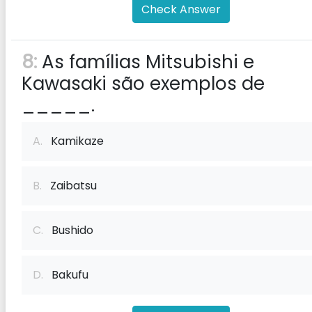
Check Answer
8:
As famílias Mitsubishi e
Kawasaki são exemplos de
_____.
A.
Kamikaze
B.
Zaibatsu
C.
Bushido
D.
Bakufu