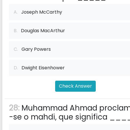
A.
Joseph McCarthy
B.
Douglas MacArthur
C.
Gary Powers
D.
Dwight Eisenhower
Check Answer
28:
Muhammad Ahmad procla
-se o mahdi, que significa __