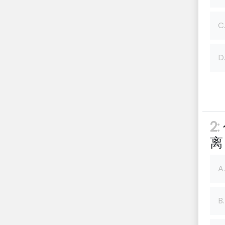
C
D
2:
离
A.
B.