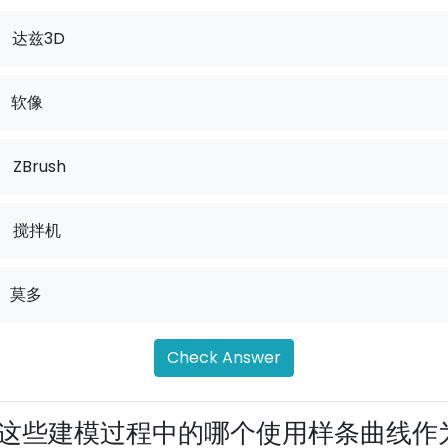
达兹3D
软像
.
ZBrush
.
搅拌机
莫多
Check Answer
这些建模过程中的哪个使用样条曲线作