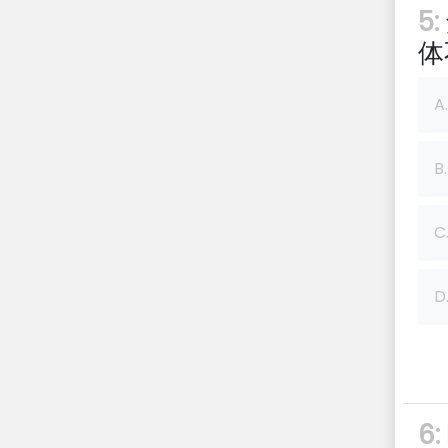
5:
体
A.
B.
C
D
6: