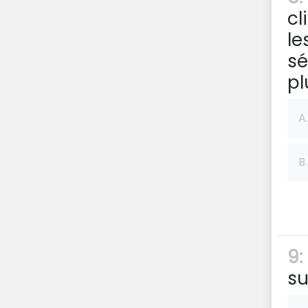
cl
le
sé
pl
A.
B.
9:
su