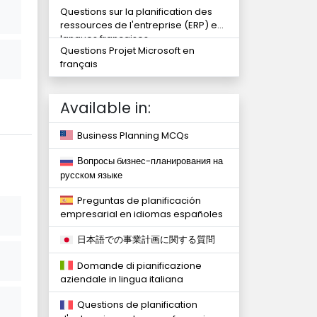
Questions sur la planification des
ressources de l'entreprise (ERP) en
langues françaises
Questions Projet Microsoft en
français
Available in:
Business Planning MCQs
Вопросы бизнес-планирования на
русском языке
Preguntas de planificación
empresarial en idiomas españoles
日本語での事業計画に関する質問
Domande di pianificazione
aziendale in lingua italiana
Questions de planification