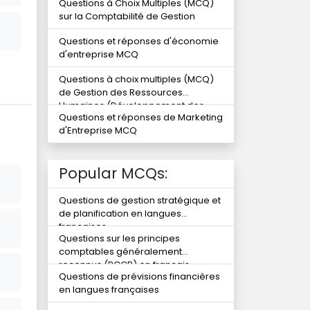
Questions à Choix Multiples (MCQ)
sur la Comptabilité de Gestion
Questions et réponses d'économie
d'entreprise MCQ
Questions à choix multiples (MCQ)
de Gestion des Ressources
Humaines (Développement des
Questions et réponses de Marketing
compétences)
d'Entreprise MCQ
Popular MCQs:
Questions de gestion stratégique et
de planification en langues
françaises
Questions sur les principes
comptables généralement
reconnus (PCGR) en français
Questions de prévisions financières
en langues françaises