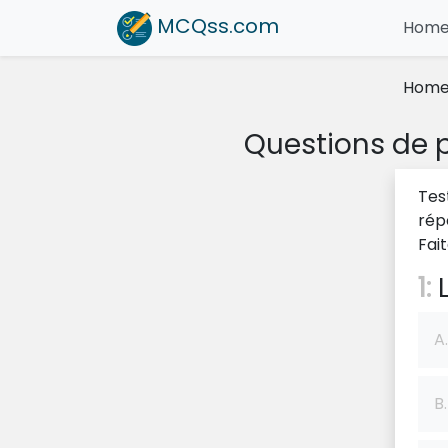
MCQss
.com
Hom
Hom
Questions de p
Tes
rép
Fai
1:
L
A.
B.