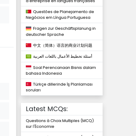
d'entreprise en langues françaises
Questões de Planejamento de
Negócios em Língua Portuguesa
Fragen zur Geschäftsplanung in
deutscher Sprache
中文（简体）语言的商业计划问题
أسئلة تخطيط الأعمال باللغات العربية
Soal Perencanaan Bisnis dalam
bahasa Indonesia
Türkçe dillerinde İş Planlaması
soruları
Latest MCQs:
Questions à Choix Multiples (MCQ)
sur l'Économie