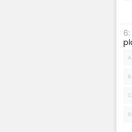
6:
pl
A.
B.
C
D