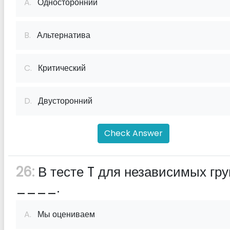
A.
Односторонний
B.
Альтернатива
C.
Критический
D.
Двусторонний
Check Answer
26:
В тесте T для независимых гру
____.
A.
Мы оцениваем