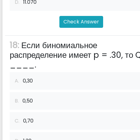
D.
11.070
Check Answer
18:
Если биномиальное
распределение имеет p = .30, то 
____.
A.
0,30
B.
0,50
C.
0,70