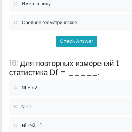
C.
Иметь в виду
D.
Среднее геометрическое
Check Answer
16:
Для повторных измерений t
статистика Df = _____.
A.
N1 + n2
B.
N - 1
C.
N1+N2 - 1