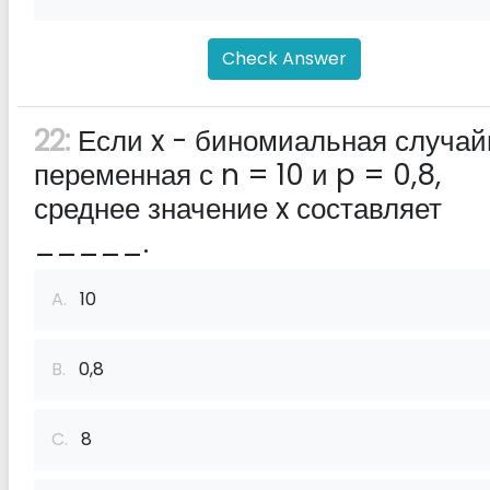
Check Answer
22:
Если x - биномиальная случай
переменная с n = 10 и p = 0,8,
среднее значение x составляет
_____.
A.
10
B.
0,8
C.
8