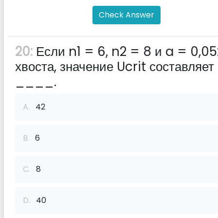
Check Answer
20:
Если n1 = 6, n2 = 8 и a = 0,05
хвоста, значение Ucrit составляет
____.
A.
42
B.
6
C.
8
D.
40