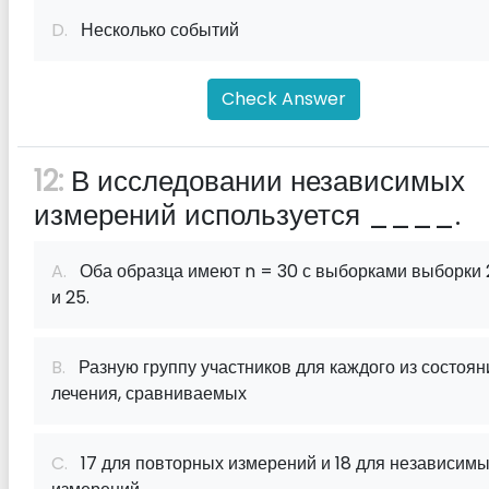
D.
Несколько событий
Check Answer
12:
В исследовании независимых
измерений используется ____.
A.
Оба образца имеют n = 30 с выборками выборки 
и 25.
B.
Разную группу участников для каждого из состоян
лечения, сравниваемых
C.
17 для повторных измерений и 18 для независим