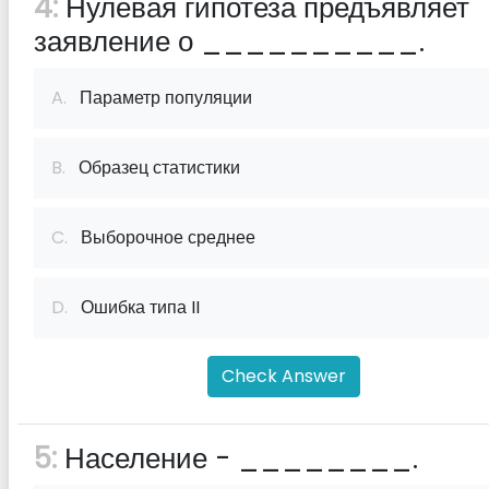
4:
Нулевая гипотеза предъявляет
заявление о __________.
A.
Параметр популяции
B.
Образец статистики
C.
Выборочное среднее
D.
Ошибка типа II
Check Answer
5:
Население - ________.