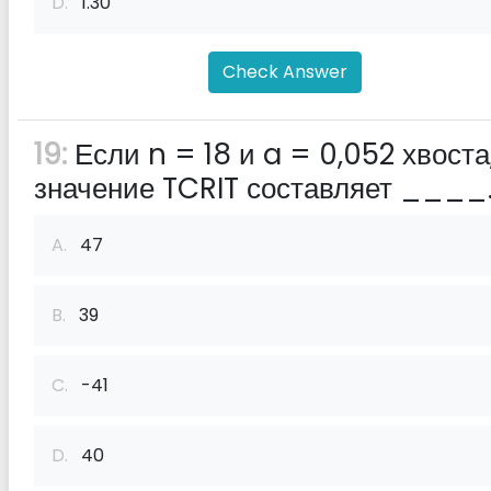
D.
1.30
Check Answer
19:
Если n = 18 и a = 0,052 хвоста
значение TCRIT составляет ____
A.
47
B.
39
C.
-41
D.
40