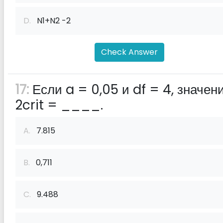
D.
N1+N2 -2
Check Answer
17:
Если a = 0,05 и df = 4, значен
2crit = ____.
A.
7.815
B.
0,711
C.
9.488